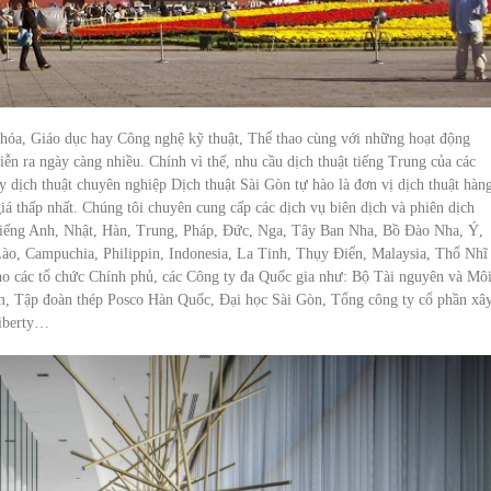
hóa, Giáo dục hay Công nghệ kỹ thuật, Thể thao cùng với những hoạt động
n ra ngày càng nhiều. Chính vì thế, nhu cầu dịch thuật tiếng Trung của các
 dịch thuật chuyên nghiệp Dịch thuật Sài Gòn tự hào là đơn vị dịch thuật hàn
iá thấp nhất. Chúng tôi chuyên cung cấp các dịch vụ biên dịch và phiên dịch
tiếng Anh, Nhật, Hàn, Trung, Pháp, Đức, Nga, Tây Ban Nha, Bồ Đào Nha, Ý,
ào, Campuchia, Philippin, Indonesia, La Tinh, Thụy Điển, Malaysia, Thổ Nhĩ
ho các tổ chức Chính phủ, các Công ty đa Quốc gia như: Bộ Tài nguyên và Mô
, Tập đoàn thép Posco Hàn Quốc, Đại học Sài Gòn, Tổng công ty cổ phần xâ
Liberty…