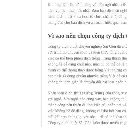
Kinh nghiệm lâu năm cùng với đội ngũ nhân viên 
dịch vụ dịch thuật tốt nhất, đảm bảo dịch sát n
trình dịch thuật khoa học, tổ chức chặt chẽ, đồn
mang đến cho bạn dịch vụ an toàn, hiệu quả, cam
Vì sao nên chọn công ty dịch 
Công ty dịch thuật chuyên nghiệp Sài Gòn đã ch
với trình độ chuyên môn và kiến thức tổng quát c
việc có thể biên phiên dịch tiếng Trung thành th
không hề dễ dàng chút nào, mặc dù có thể đó là t
mình có thể thông thạo được tiếng Việt nhưng ch
bạn phải sử dụng nhuần nhuyễn tiếng Việt để có t
không chỉ đơn giản là chuyển đổi hai loại ngôn n
Nhân viên
dịch thuật tiếng Trung
của công ty c
với nghề. Với nghề nào cũng vậy, bạn không chỉ c
thành công nếu thiếu đi tính kiên trì, nhẫn nại v
việc không hề dễ dàng, không chỉ đòi hỏi bạn có
biết kết hợp chúng lại với nhau, để có thể khai t
Công ty dịch thuật Sài Gòn luôn được tuyển chọn 