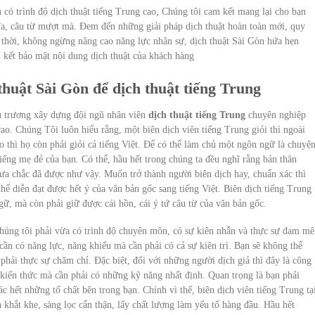
có trình độ dịch thuật tiếng Trung cao, Chúng tôi cam kết mang lại cho bạn
ghĩa, câu từ mượt mà. Đem đến những giải pháp dịch thuật hoàn toàn mới, quy
g thời, không ngừng nâng cao năng lực nhân sự, dịch thuật Sài Gòn hứa hẹn
 kết bảo mật nội dung dịch thuật của khách hàng
thuật Sài Gòn để dịch thuật tiếng Trung
ủ trương xây dựng đội ngũ nhân viên
dịch thuật tiếng Trung
chuyên nghiệp
ao. Chúng Tôi luôn hiểu rằng, một biên dịch viên tiếng Trung giỏi thì ngoài
ạo thì họ còn phải giỏi cả tiếng Việt. Để có thể làm chủ một ngôn ngữ là chuyệ
iếng mẹ đẻ của bạn. Có thể, hầu hết trong chúng ta đều nghĩ rằng bản thân
ưa chắc đã được như vậy. Muốn trở thành người biên dịch hay, chuẩn xác thì
hể diễn đạt được hết ý của văn bản gốc sang tiếng Việt. Biên dịch tiếng Trung
gữ, mà còn phải giữ được cái hồn, cái ý tứ câu từ của văn bản gốc.
húng tôi phải vừa có trình độ chuyên môn, có sự kiên nhẫn và thực sự đam mê
ần có năng lực, năng khiếu mà cần phải có cả sự kiên trì. Bạn sẽ không thể
à phải thực sự chăm chỉ. Đặc biệt, đối với những người dịch giả thì đây là công
 kiến thức mà cần phải có những kỹ năng nhất định. Quan trọng là bạn phải
hác hết những tố chất bên trong bạn. Chính vì thế, biên dịch viên tiếng Trung tạ
khắt khe, sàng lọc cẩn thận, lấy chất lượng làm yếu tố hàng đầu. Hầu hết