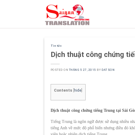
Skip
to
content
Tin tức
Dịch thuật công chứng ti
POSTED ON
THÁNG 5 27, 2015
BY
DAT SON
Contents
[
hide
]
Dịch thuật công chứng tiếng Trung tại Sài G
Tiếng Trung là ngôn ngữ được sử dụng nhiều nhất
tiếng Anh về mức độ phổ biến nhưng điều đó khôn
viên hoặc phiên dịch tiếng Trung.