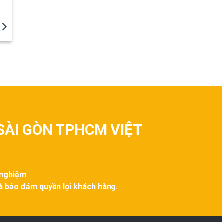
SÀI GÒN TPHCM VIỆT
 nghiệm
và bảo đảm quyền lợi khách hàng.