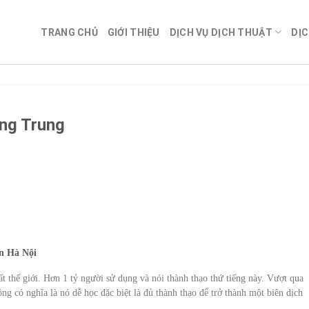
TRANG CHỦ
GIỚI THIỆU
DỊCH VỤ DỊCH THUẬT
DỊC
ếng Trung
òn Hà Nội
 thế giới. Hơn 1 tỷ người sử dụng và nói thành thạo thứ tiếng này. Vượt qua
g có nghĩa là nó dễ học đặc biệt là đủ thành thạo để trở thành một biên dịch