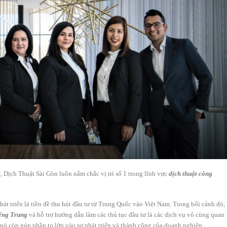
, Dịch Thuật Sài Gòn luôn nắm chắc vị trí số 1 trong lĩnh vực
dịch thuật công
át triển là tiền đề thu hút đầu tư từ Trung Quốc vào Việt Nam. Trong bối cảnh đó,
iếng Trung
và hỗ trợ hướng dẫn làm các thủ tục đầu tư là các dịch vụ vô cùng quan
 nó còn góp phần to lớn vào sự phát triển và thành công của doanh nghiệp