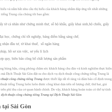
 hiểu và nắm bắt nhu cầu thị hiếu của khách hàng nhằm đáp ứng tốt nhất những
g tiếng Trung
của chúng tôi bao gồm:
ấy tờ cá nhân như chứng minh thư, sổ hộ khẩu, giấy khai sinh,hộ chiếu, giấy
ại học, chứng chỉ tốt nghiệp, bảng điểm bằng sáng chế,
 nhận đầu tư, tờ khai thuế, sổ ngân hàng
háp, hồ sơ xin việc, sơ yếu lí lịch
hợp quy, biên bản công bố chất lượng sản phẩm
ung
hùng hậu, cùng phòng chăm sóc khách hàng chu đáo và kinh nghiệm thực hiện
 mà Dịch Thuật Sài Gòn đặt ra cho dịch vụ dịch thuật công chứng tiếng Trung
là
h thuật công chứng tiếng Trung
được thiết lập rất rõ ràng và đảm bảo cố định trong
h thuật tiếng Trung luôn luôn được công khai dựa trên số lượng chữ; thứ hai, giá
trên phí thu của cơ quan hành chính. Do vậy, khách hàng hoàn toàn có thể tự tính
ụ
dịch thuật công chứng tiếng Trung tại Dịch Thuật Sài Gòn
 tại Sài Gòn