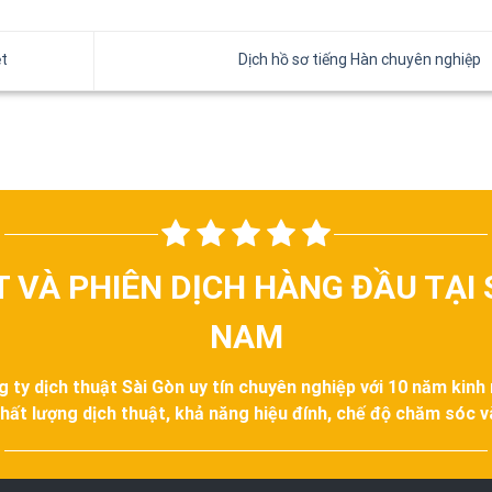
ệt
Dịch hồ sơ tiếng Hàn chuyên nghiệp
T VÀ PHIÊN DỊCH HÀNG ĐẦU TẠI 
NAM
g ty dịch thuật Sài Gòn uy tín chuyên nghiệp với 10 năm kinh
hất lượng dịch thuật, khả năng hiệu đính, chế độ chăm sóc 