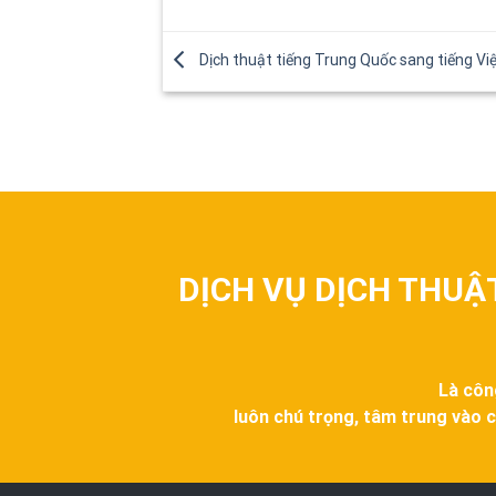
Dịch thuật tiếng Trung Quốc sang tiếng Vi
DỊCH VỤ DỊCH THUẬ
Là côn
luôn chú trọng, tâm trung vào c