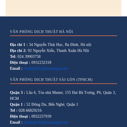
VĂN PHÒNG DỊCH THUẬT HÀ NỘI
Địa chỉ 1 :
34 Nguyễn Thái Học, Ba Đình, Hà nội
Địa chỉ 2:
92 Nguyễn Xiển, Thanh Xuân Hà Nội
Tel:
024.39903758
Điện thoại :
0932232318
Email :
lienhe@dichthuatsaigon.net
VĂN PHÒNG DỊCH THUẬT SÀI GÒN (TPHCM)
Quận 3 :
Lầu 6, Tòa nhà Master, 155 Hai Bà Trưng, P6, Quận 3,
HCM
Quận 1 :
52 Đông Du, Bến Nghé, Quận 1
Tel :
028.66829216
Điện thoại :
0932237939
Email :
lienhe@dichthuatsaigon.net