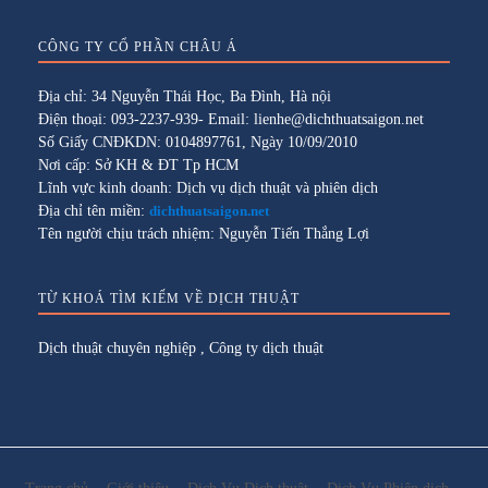
CÔNG TY CỔ PHẦN CHÂU Á
Địa chỉ: 34 Nguyễn Thái Học, Ba Đình, Hà nội
Điện thoại: 093-2237-939- Email: lienhe@dichthuatsaigon.net
Số Giấy CNĐKDN: 0104897761, Ngày 10/09/2010
Nơi cấp: Sở KH & ĐT Tp HCM
Lĩnh vực kinh doanh: Dịch vụ dịch thuật và phiên dịch
Địa chỉ tên miền:
dichthuatsaigon.net
Tên người chịu trách nhiệm: Nguyễn Tiến Thắng Lợi
TỪ KHOÁ TÌM KIẾM VỀ DỊCH THUẬT
Dịch thuật chuyên nghiệp
,
Công ty dịch thuật