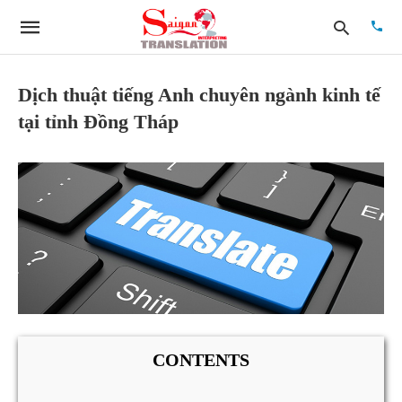
Dịch thuật tiếng Anh chuyên ngành kinh tế
tại tỉnh Đồng Tháp
Type
your
searc
quer
and
hit
enter:
CONTENTS