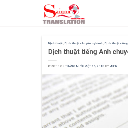
Skip
to
content
Dịch thuật
,
Dịch thuật chuyên nghành
,
Dịch thuật côn
Dịch thuật tiếng Anh chuyê
POSTED ON
THÁNG MƯỜI MỘT 16, 2018
BY
MIEN