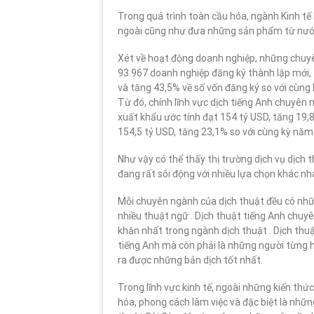
Trong quá trình toàn cầu hóa, ngành Kinh tế
ngoài cũng như đưa những sản phẩm từ nước
Xét về hoạt động doanh nghiệp, những chuyên
93.967 doanh nghiệp đăng ký thành lập mới, 
và tăng 43,5% về số vốn đăng ký so với cùng
Từ đó, chính lĩnh vực dịch tiếng Anh chuyê
xuất khẩu ước tính đạt 154 tỷ USD, tăng 19
154,5 tỷ USD, tăng 23,1% so với cùng kỳ năm
Như vậy có thể thấy thị trường dịch vụ dịch 
đang rất sôi động với nhiều lựa chọn khác n
Mỗi chuyên ngành của dịch thuật đều có nhữ
nhiều thuật ngữ . Dịch thuật tiếng Anh chuyê
khăn nhất trong ngành dịch thuật . Dịch thuậ
tiếng Anh mà còn phải là những người từng họ
ra được những bản dịch tốt nhất.
Trong lĩnh vực kinh tế, ngoài những kiến th
hóa, phong cách làm việc và đặc biệt là những