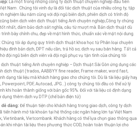
iệp:
Là một trong những công ty dịch thuật chuyên nghiệp đầu tiên
Việt Nam . Chúng tôi vinh dự là đối tác dịch thuật của nhiều công ty, tập
nh nghiệm lâu năm cùng với đội ngũ biên dịch, phiên dịch có trình độ
ũng biên dịch viên dịch thuật tiếng Anh chuyên nghiệp,Công ty chúng
 tốt nhất, đảm bảo dịch sát nghĩa, câu từ mượt mà. Bản dịch thuật dù
trình bày chỉnh chu, đẹp về mặt hình thức, chuẩn xác về mặt nội dung.
:
Chúng tôi áp dụng quy trình dịch thuật khoa học từ Phân loại chuyên
 hiệu đính bản dịch, DPT nếu cần, trả hồ sơ, dịch vụ sau bán hàng. Tất cả
 đội ngũ biên dịch viên và đội ngũ phục vụ tận tình của chúng tôi
 dịch thuật tiếng Anh chuyên nghiệp – Dịch thuật Sài Gòn ứng dụng các
h dịch thuật (trados, AABBYY fine reader, Frame maker, word fast,
nh dạng tài liệu mà khách hàng giao cho chúng tôi. Dù là tài liệu giấy ha
xel, Powerpoint, PDF, Autocad, JPG…) công ty chúng tôi đều có thể xử lý
h khi hoàn thành giống với bản gốc 95%. Đối với tài liệu có định dạng
sử dụng thêm dịch vụ DTP (chế bản điện tử)
h dễ dàng:
Để thuận tiện cho khách hàng trong giao dịch, công ty dịch
ã tiến hành mở tài khoản tại hệ thống các ngân hàng lớn tại Việt Nam
, Vietinbank, Vietcombank. Khách hàng có thể lựa chọn giao thông qua
n khi nhận tài liệu theo phương thức COD, hoàn toàn thuận lợi cho