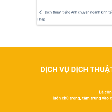
Dịch thuật tiếng Anh chuyên ngành kinh tế 
Tháp
DỊCH VỤ DỊCH THUẬ
Là côn
luôn chú trọng, tâm trung vào c