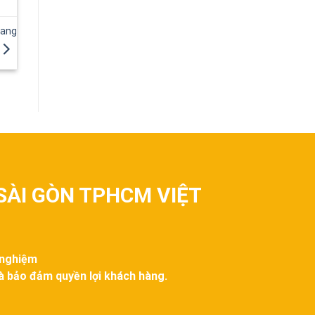
iang
SÀI GÒN TPHCM VIỆT
 nghiệm
và bảo đảm quyền lợi khách hàng.