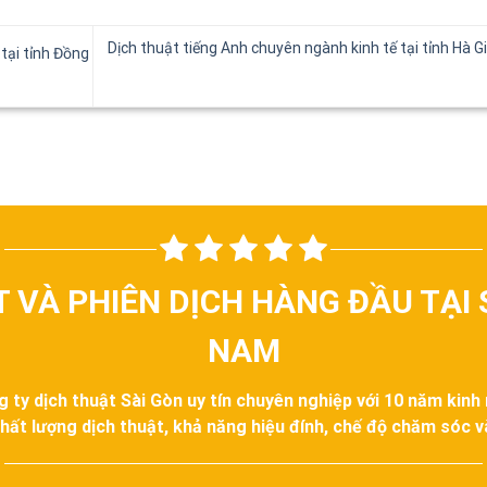
Dịch thuật tiếng Anh chuyên ngành kinh tế tại tỉnh Hà G
tại tỉnh Đồng
T VÀ PHIÊN DỊCH HÀNG ĐẦU TẠI 
NAM
g ty dịch thuật Sài Gòn uy tín chuyên nghiệp với 10 năm kinh
hất lượng dịch thuật, khả năng hiệu đính, chế độ chăm sóc 