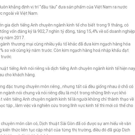
 luôn khẳng định vị trí “đầu tàu” đưa sản phẩm của Việt Nam ra nước
 ngoài về Việt Nam.
 gia dịch tiếng Anh chuyên ngành kinh tế cho biết trong 9 tháng, có
tổng vốn đăng ký là 902,7 nghìn tỷ đồng, tăng 15,4% về số doanh nghiệp
 kỳ năm 2017.
n ngành thương mại cùng nhiều yếu tố khác đã đưa kim ngạch hàng hóa
,8% so với cùng kỳ năm trước. Còn kim ngạch hàng hoá nhập khẩu đạt
 trước.
thuật tiếng Anh nói riêng và dịch tiếng Anh chuyên ngành kinh tế hiện na
hau cho khách hàng.
ng đặc trưng chuyên môn riêng , nhưng tất cả đều giống nhau ở chỗ có
n ngành nói chung và nói riêng đều là một trong những lĩnh vực khó
t viên tiếng Anh chuyên ngành kinh tế là người không chỉ thành thạo về
c tập , làm việc và nghiên cứu trong lĩnh vực kinh tế thì mới có thể cho
ức chuyên môn cần có, Dịch thuật Sài Gòn đã có được sự am hiểu về văn
 kiến thức liên tục cập nhật của từng thị trường, điều đó đã giúp Dịch