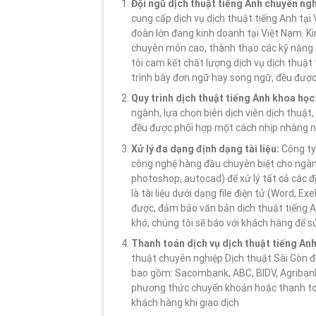
Đội ngũ dịch thuật tiếng Anh chuyên ngh
cung cấp dịch vụ dịch thuật tiếng Anh tại 
đoàn lớn đang kinh doanh tại Việt Nam. Ki
chuyên môn cao, thành thạo các kỹ năng c
tôi cam kết chất lượng dịch vụ dịch thuật
trình bày đơn ngữ hay song ngữ, đều được 
Quy trình dịch thuật tiếng Anh khoa học
ngành, lựa chọn biên dịch viên dịch thuật,
đều được phối hợp một cách nhịp nhàng nhờ
Xử lý đa dạng định dạng tài liệu:
Công ty
công nghệ hàng đầu chuyên biệt cho ngàn
photoshop, autocad) để xử lý tất cả các đị
là tài liệu dưới dạng file điện tử (Word, E
được, đảm bảo văn bản dịch thuật tiếng An
khó, chúng tôi sẽ báo với khách hàng để 
Thanh toán dịch vụ dịch thuật tiếng An
thuật chuyên nghiệp Dịch thuật Sài Gòn đ
bao gồm: Sacombank, ABC, BIDV, Agribank
phương thức chuyển khoản hoặc thanh toá
khách hàng khi giao dịch