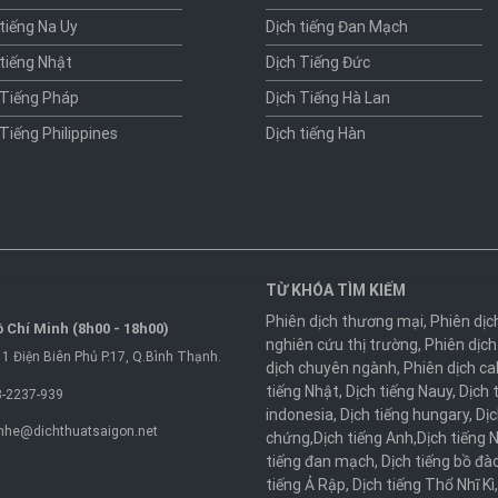
 tiếng Na Uy
Dịch tiếng Đan Mạch
 tiếng Nhật
Dịch Tiếng Đức
 Tiếng Pháp
Dịch Tiếng Hà Lan
 Tiếng Philippines
Dịch tiếng Hàn
TỪ KHÓA TÌM KIẾM
Phiên dịch thương mại
,
Phiên dịc
 Chí Minh (8h00 - 18h00)
nghiên cứu thị trường
,
Phiên dịch
1 Điện Biên Phủ P.17, Q.Bình Thạnh.
dịch chuyên ngành
,
Phiên dịch ca
tiếng Nhật
,
Dịch tiếng Nauy
,
Dịch 
-2237-939
indonesia
,
Dịch tiếng hungary
,
Dịc
nhe@dichthuatsaigon.net
chứng
,
Dịch tiếng Anh
,
Dịch tiếng 
tiếng đan mạch
,
Dịch tiếng bồ đà
tiếng Ả Rập
,
Dịch tiếng Thổ Nhĩ Kì