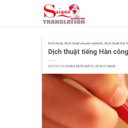
Skip
to
content
Dịch thuật
,
Dịch thuật chuyên nghành
,
Dịch thuật Sài 
Dịch thuật tiếng Hàn côn
POSTED ON
THÁNG MƯỜI MỘT 8, 2018
BY
MIEN