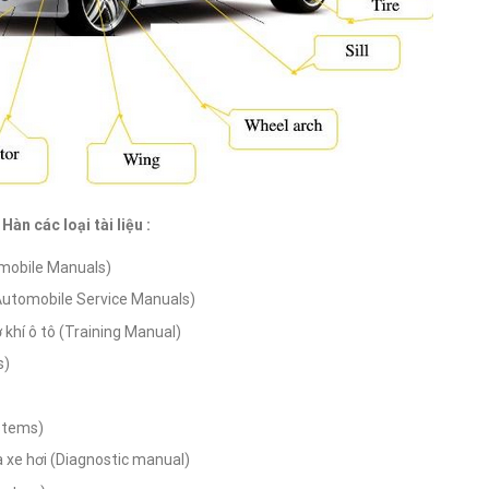
àn các loại tài liệu :
omobile Manuals)
(Automobile Service Manuals)
 khí ô tô (Training Manual)
s)
stems)
xe hơi (Diagnostic manual)