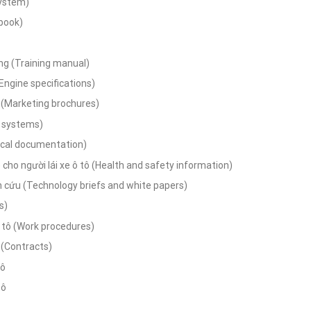
system)
 book)
àng (Training manual)
Engine specifications)
e (Marketing brochures)
g systems)
hnical documentation)
cho người lái xe ô tô (Health and safety information)
n cứu (Technology briefs and white papers)
s)
 ô tô (Work procedures)
i (Contracts)
tô
tô