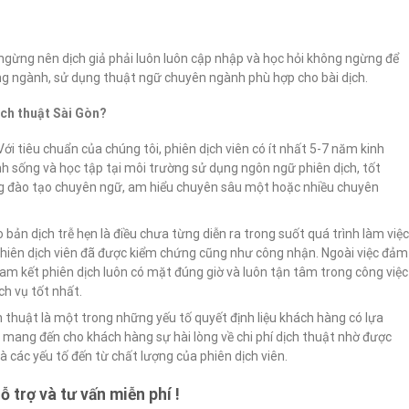
 ngừng nên dịch giả phải luôn luôn cập nhập và học hỏi không ngừng để
g ngành, sử dụng thuật ngữ chuyên ngành phù hợp cho bài dịch.
ịch thuật Sài Gòn?
Với tiêu chuẩn của chúng tôi, phiên dịch viên có ít nhất 5-7 năm kinh
nh sống và học tập tại môi trường sử dụng ngôn ngữ phiên dịch, tốt
ường đào tạo chuyên ngữ, am hiểu chuyên sâu một hoặc nhiều chuyên
o bản dịch trễ hẹn là điều chưa từng diễn ra trong suốt quá trình làm việ
phiên dịch viên đã được kiểm chứng cũng như công nhận. Ngoài việc đảm
cam kết phiên dịch luôn có mặt đúng giờ và luôn tận tâm trong công việc
h vụ tốt nhất.
ch thuật là một trong những yếu tố quyết định liệu khách hàng có lựa
n mang đến cho khách hàng sự hài lòng về chi phí dịch thuật nhờ được
và các yếu tố đến từ chất lượng của phiên dịch viên.
ỗ trợ và tư vấn miễn phí !