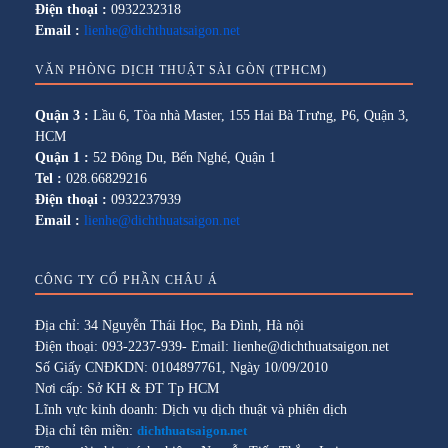
Điện thoại :
0932232318
Email :
lienhe@dichthuatsaigon.net
VĂN PHÒNG DỊCH THUẬT SÀI GÒN (TPHCM)
Quận 3 :
Lầu 6, Tòa nhà Master, 155 Hai Bà Trưng, P6, Quận 3,
HCM
Quận 1 :
52 Đông Du, Bến Nghé, Quận 1
Tel :
028.66829216
Điện thoại :
0932237939
Email :
lienhe@dichthuatsaigon.net
CÔNG TY CỔ PHẦN CHÂU Á
Địa chỉ: 34 Nguyễn Thái Học, Ba Đình, Hà nội
Điện thoại: 093-2237-939- Email: lienhe@dichthuatsaigon.net
Số Giấy CNĐKDN: 0104897761, Ngày 10/09/2010
Nơi cấp: Sở KH & ĐT Tp HCM
Lĩnh vực kinh doanh: Dịch vụ dịch thuật và phiên dịch
Địa chỉ tên miền:
dichthuatsaigon.net