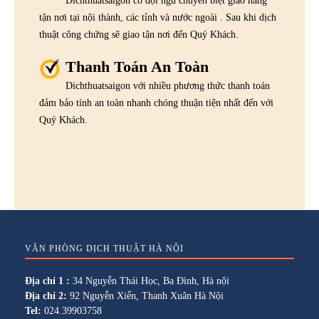
Dichthuatsaigon có đội ngũ chuyên biệt giao hàng
tận nơi tại nội thành, các tỉnh và nước ngoài . Sau khi dịch
thuật công chứng sẽ giao tận nơi đến Quý Khách.
Thanh Toán An Toàn
Dichthuatsaigon với nhiều phương thức thanh toán
đảm bảo tính an toàn nhanh chóng thuận tiện nhất đến với
Quý Khách.
VĂN PHÒNG DỊCH THUẬT HÀ NỘI
Địa chỉ 1 :
34 Nguyễn Thái Học, Ba Đình, Hà nội
Địa chỉ 2:
92 Nguyễn Xiển, Thanh Xuân Hà Nội
Tel:
024.39903758