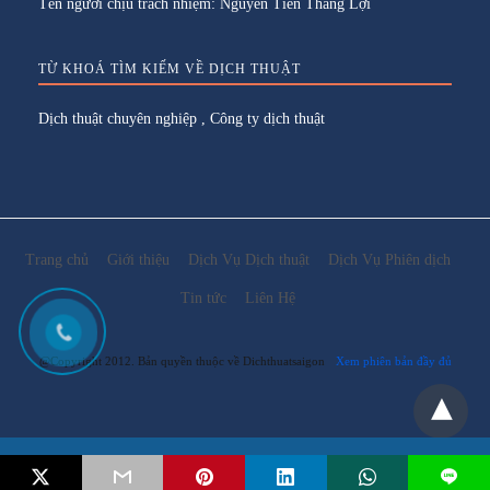
Tên người chịu trách nhiệm: Nguyễn Tiến Thắng Lợi
TỪ KHOÁ TÌM KIẾM VỀ DỊCH THUẬT
Dịch thuật chuyên nghiệp
,
Công ty dịch thuật
Trang chủ
Giới thiệu
Dịch Vụ Dịch thuật
Dịch Vụ Phiên dịch
Tin tức
Liên Hệ
@Copyright 2012. Bản quyền thuộc về Dichthuatsaigon
Xem phiên bản đầy đủ
Email:
lienhe@dichthuatsaigon.net
L