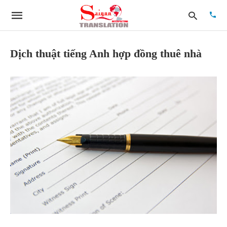
Dịch thuật tiếng Anh hợp đồng thuê nhà
Type
your
searc
quer
and
hit
enter: