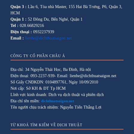
Quận 3 :
Lầu 6, Tòa nhà Master, 155 Hai Bà Trưng, P6, Quận 3,
HCM
Quận 1 :
52 Đông Du, Bến Nghé, Quận 1
Tel :
028.66829216
Điện thoại :
0932237939
Email :
lienhe@dichthuatsaigon.net
CÔNG TY CỔ PHẦN CHÂU Á
Địa chỉ: 34 Nguyễn Thái Học, Ba Đình, Hà nội
Điện thoại: 093-2237-939- Email: lienhe@dichthuatsaigon.net
Số Giấy CNĐKDN: 0104897761, Ngày 10/09/2010
Nơi cấp: Sở KH & ĐT Tp HCM
Lĩnh vực kinh doanh: Dịch vụ dịch thuật và phiên dịch
Địa chỉ tên miền:
dichthuatsaigon.net
Tên người chịu trách nhiệm: Nguyễn Tiến Thắng Lợi
TỪ KHOÁ TÌM KIẾM VỀ DỊCH THUẬT