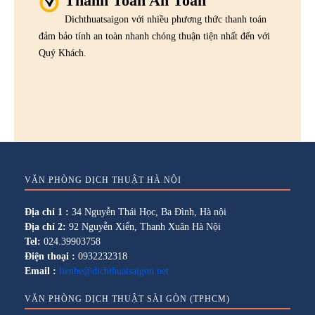
Thanh Toán An Toàn
Dichthuatsaigon với nhiều phương thức thanh toán
đảm bảo tính an toàn nhanh chóng thuận tiện nhất đến với
Quý Khách.
VĂN PHÒNG DỊCH THUẬT HÀ NỘI
Địa chỉ 1 :
34 Nguyễn Thái Học, Ba Đình, Hà nội
Địa chỉ 2:
92 Nguyễn Xiển, Thanh Xuân Hà Nội
Tel:
024.39903758
Điện thoại :
0932232318
Email :
lienhe@dichthuatsaigon.net
VĂN PHÒNG DỊCH THUẬT SÀI GÒN (TPHCM)