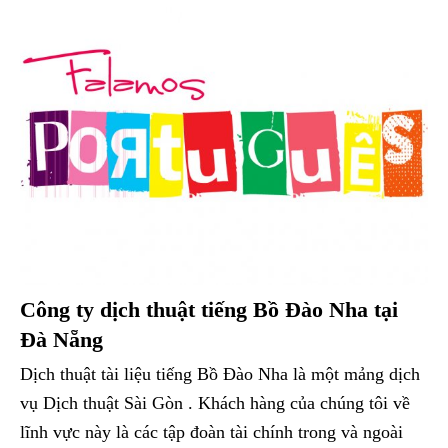
Công ty dịch thuật tiếng Bồ Đào Nha tại
Đà Nẵng
Dịch thuật tài liệu tiếng Bồ Đào Nha là một mảng dịch
vụ Dịch thuật Sài Gòn . Khách hàng của chúng tôi về
lĩnh vực này là các tập đoàn tài chính trong và ngoài