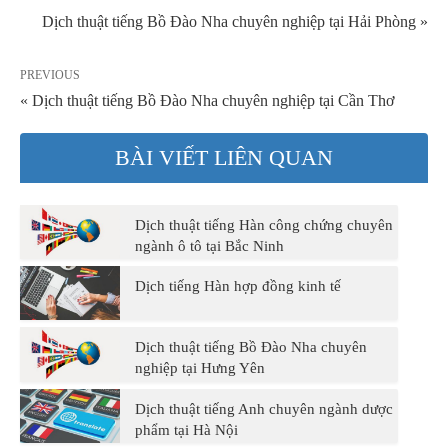
Dịch thuật tiếng Bồ Đào Nha chuyên nghiệp tại Hải Phòng »
PREVIOUS
« Dịch thuật tiếng Bồ Đào Nha chuyên nghiệp tại Cần Thơ
BÀI VIẾT LIÊN QUAN
Dịch thuật tiếng Hàn công chứng chuyên
ngành ô tô tại Bắc Ninh
Dịch tiếng Hàn hợp đồng kinh tế
Dịch thuật tiếng Bồ Đào Nha chuyên
nghiệp tại Hưng Yên
Dịch thuật tiếng Anh chuyên ngành dược
phẩm tại Hà Nội