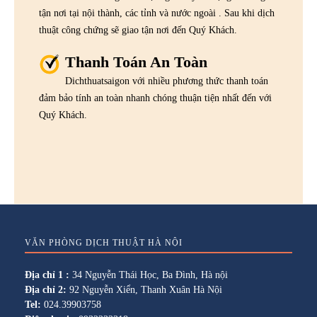
tận nơi tại nội thành, các tỉnh và nước ngoài . Sau khi dịch
thuật công chứng sẽ giao tận nơi đến Quý Khách.
Thanh Toán An Toàn
Dichthuatsaigon với nhiều phương thức thanh toán
đảm bảo tính an toàn nhanh chóng thuận tiện nhất đến với
Quý Khách.
VĂN PHÒNG DỊCH THUẬT HÀ NỘI
Địa chỉ 1 :
34 Nguyễn Thái Học, Ba Đình, Hà nội
Địa chỉ 2:
92 Nguyễn Xiển, Thanh Xuân Hà Nội
Tel:
024.39903758