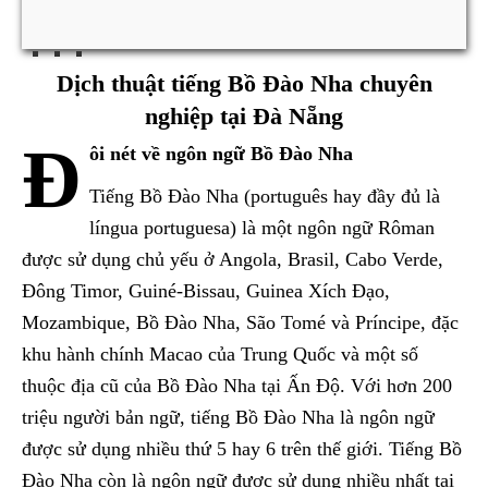
Dịch thuật tiếng Bồ Đào Nha chuyên
nghiệp tại Đà Nẵng
Đ
ôi nét về ngôn ngữ Bồ Đào Nha
Tiếng Bồ Đào Nha (português hay đầy đủ là
língua portuguesa) là một ngôn ngữ Rôman
được sử dụng chủ yếu ở Angola, Brasil, Cabo Verde,
Đông Timor, Guiné-Bissau, Guinea Xích Đạo,
Mozambique, Bồ Đào Nha, São Tomé và Príncipe, đặc
khu hành chính Macao của Trung Quốc và một số
thuộc địa cũ của Bồ Đào Nha tại Ấn Độ. Với hơn 200
triệu người bản ngữ, tiếng Bồ Đào Nha là ngôn ngữ
được sử dụng nhiều thứ 5 hay 6 trên thế giới. Tiếng Bồ
Đào Nha còn là ngôn ngữ được sử dụng nhiều nhất tại