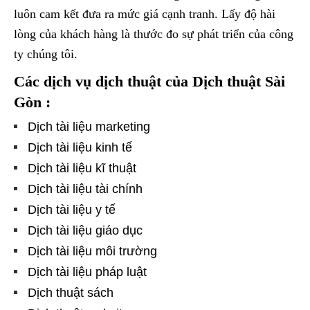
luôn cam kết đưa ra mức giá cạnh tranh. Lấy độ hài
lòng của khách hàng là thước đo sự phát triển của công
ty chúng tôi.
Các dịch vụ dịch thuật của Dịch thuật Sài
Gòn :
Dịch tài liệu marketing
Dịch tài liệu kinh tế
Dịch tài liệu kĩ thuật
Dịch tài liệu tài chính
Dịch tài liệu y tế
Dịch tài liệu giáo dục
Dịch tài liệu môi trường
Dịch tài liệu pháp luật
Dịch thuật sách