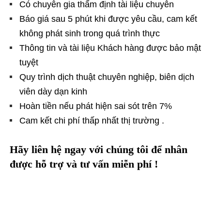
Có chuyên gia thẩm định tài liệu chuyên
Báo giá sau 5 phút khi được yêu cầu, cam kết
không phát sinh trong quá trình thực
Thông tin và tài liệu Khách hàng được bảo mật
tuyệt
Quy trình dịch thuật chuyên nghiệp, biên dịch
viên dày dạn kinh
Hoàn tiền nếu phát hiện sai sót trên 7%
Cam kết chi phí thấp nhất thị trường .
Hãy liên hệ ngay với chúng tôi để nhân
được hỗ trợ và tư vấn miễn phí !