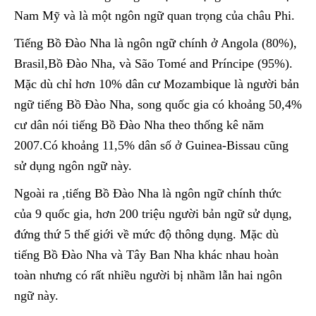
Nam Mỹ và là một ngôn ngữ quan trọng của châu Phi.
Tiếng Bồ Đào Nha là ngôn ngữ chính ở Angola (80%),
Brasil,Bồ Đào Nha, và São Tomé and Príncipe (95%).
Mặc dù chỉ hơn 10% dân cư Mozambique là người bản
ngữ tiếng Bồ Đào Nha, song quốc gia có khoảng 50,4%
cư dân nói tiếng Bồ Đào Nha theo thống kê năm
2007.Có khoảng 11,5% dân số ở Guinea-Bissau cũng
sử dụng ngôn ngữ này.
Ngoài ra ,tiếng Bồ Đào Nha là ngôn ngữ chính thức
của 9 quốc gia, hơn 200 triệu người bản ngữ sử dụng,
đứng thứ 5 thế giới về mức độ thông dụng. Mặc dù
tiếng Bồ Đào Nha và Tây Ban Nha khác nhau hoàn
toàn nhưng có rất nhiều người bị nhầm lẫn hai ngôn
ngữ này.