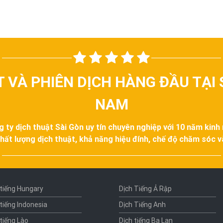
T VÀ PHIÊN DỊCH HÀNG ĐẦU TẠI 
NAM
g ty dịch thuật Sài Gòn uy tín chuyên nghiệp với 10 năm kinh
hất lượng dịch thuật, khả năng hiệu đính, chế độ chăm sóc 
 tiếng Hungary
Dịch Tiếng Ả Rập
 tiếng Indonesia
Dịch Tiếng Anh
 tiếng Lào
Dịch tiếng Ba Lan