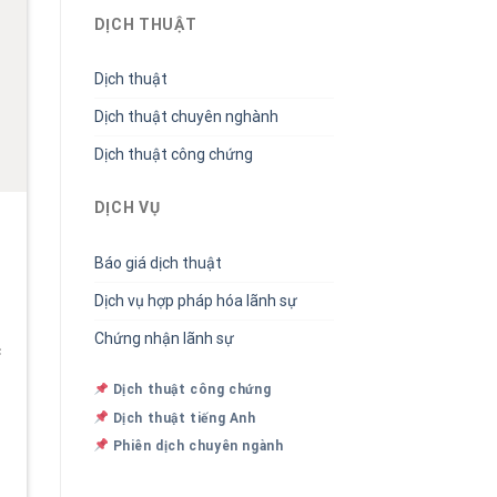
DỊCH THUẬT
Dịch thuật
Dịch thuật chuyên nghành
Dịch thuật công chứng
DỊCH VỤ
Báo giá dịch thuật
Dịch vụ hợp pháp hóa lãnh sự
Chứng nhận lãnh sự
c
Dịch thuật công chứng
Dịch thuật tiếng Anh
Phiên dịch chuyên ngành