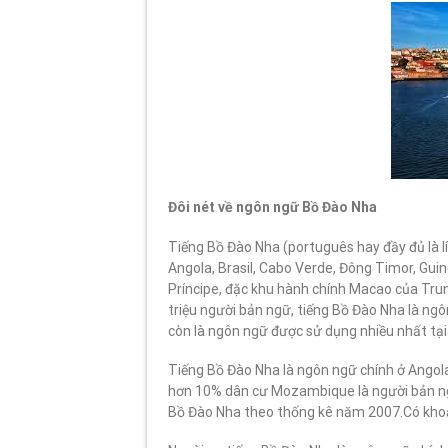
Đôi nét về ngôn ngữ Bồ Đào Nha
Tiếng Bồ Đào Nha (português hay đầy đủ là
Angola, Brasil, Cabo Verde, Đông Timor, Gu
Príncipe, đặc khu hành chính Macao của Trun
triệu người bản ngữ, tiếng Bồ Đào Nha là ngô
còn là ngôn ngữ được sử dụng nhiều nhất tạ
Tiếng Bồ Đào Nha là ngôn ngữ chính ở Angola
hơn 10% dân cư Mozambique là người bản ngữ
Bồ Đào Nha theo thống kê năm 2007.Có khoả