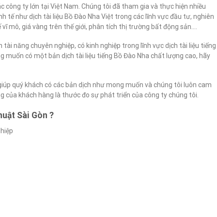
các công ty lớn tại Việt Nam. Chúng tôi đã tham gia và thực hiện nhiều
h tế như dịch tài liệu Bồ Đào Nha Việt trong các lĩnh vực đầu tư, nghiên
vĩ mô, giá vàng trên thế giới, phân tích thị trường bất động sản….
 tài năng chuyên nghiệp, có kinh nghiệp trong lĩnh vực dịch tài liệu tiếng
 muốn có một bản dịch tài liệu tiếng Bồ Đào Nha chất lượng cao, hãy
ẽ giúp quý khách có các bản dịch như mong muốn và chúng tôi luôn cam
ng của khách hàng là thước đo sự phát triển của công ty chúng tôi.
huật Sài Gòn ?
ghiệp