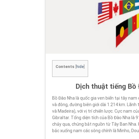
Contents
[
hide
]
Dịch thuật tiếng Bồ
Bồ Đào Nha là quốc gia ven biển tại tây nam 
và đông, đường biên giới dài 1.214 km. Lãn
và Madeira), với vị trí chiến lược. Cực nam c
Gibraltar. Tổng diện tích của Bồ Đào Nha l
chảy qua, chúng bắt nguồn từ Tây Ban Nha. 
bắc xuống nam các sông chính là Minho, Dou