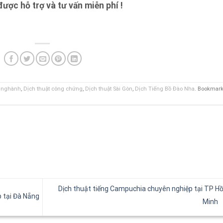
ược hỗ trợ và tư vấn miễn phí !
n nghành
,
Dịch thuật công chứng
,
Dịch thuật Sài Gòn
,
Dịch Tiếng Bồ Đào Nha
. Bookmar
Dịch thuật tiếng Campuchia chuyên nghiệp tại TP Hồ
 tại Đà Nẵng
Minh