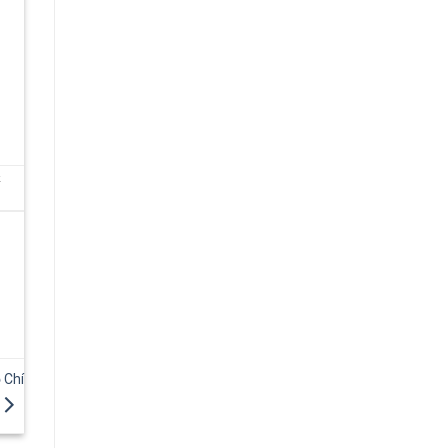
k
 Chí