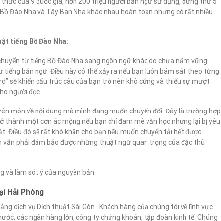
 thức của 9 quốc gia, hơn 200 triệu người bản ngữ sử dụng, đứng thứ 5
g Bồ Đào Nha và Tây Ban Nha khác nhau hoàn toàn nhưng có rất nhiều
ật tiếng Bồ Đào Nha:
ệc chuyển từ tiếng Bồ Đào Nha sang ngôn ngữ khác do chưa nắm vững
 tiếng bản ngữ. Điều này có thể xảy ra nếu bạn luôn bám sát theo từng
ord” sẽ khiến cấu trúc câu của bạn trở nên khô cứng và thiếu sự mượt
ho người đọc.
yên môn về nội dung mà mình đang muốn chuyển đổi. Đây là trường hợp
trở thành một cơn ác mộng nếu bạn chỉ đam mê văn học nhưng lại bị yêu
ật. Điều đó sẽ rất khó khăn cho bạn nếu muốn chuyển tải hết được
ến vẫn phải đảm bảo được những thuật ngữ quan trọng của đặc thù
ng và làm sót ý của nguyên bản.
ại Hải Phòng
mảng dịch vụ Dịch thuật Sài Gòn . Khách hàng của chúng tôi về lĩnh vực
 nước, các ngân hàng lớn, công ty chứng khoán, tập đoàn kinh tế. Chúng