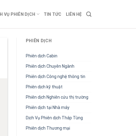
H VỤ PHIÊN DỊCH
TIN TỨC
LIÊN HỆ
PHIÊN DỊCH
Phiên dịch Cabin
Phiên dịch Chuyên Ngành
Phiên dịch Công nghệ thông tin
Phiên dịch kỹ thuật
Phiên dịch Nghiên cứu thị trường
Phiên dịch tại Nhà máy
Dịch Vụ Phiên dịch Tháp Tùng
Phiên dịch Thương mại