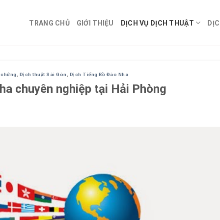
TRANG CHỦ
GIỚI THIỆU
DỊCH VỤ DỊCH THUẬT
DỊC
g chứng
,
Dịch thuật Sài Gòn
,
Dịch Tiếng Bồ Đào Nha
Nha chuyên nghiệp tại Hải Phòng