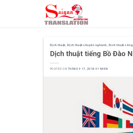
Skip
to
content
Dịch thuật
,
Dịch thuật chuyên nghành
,
Dịch thuật côn
Dịch thuật tiếng Bồ Đào 
POSTED ON
THÁNG 9 17, 2018
BY
MIEN