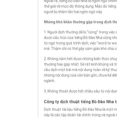
Ngoài ra ,tiếng Bồ Đào Nha là ngôn ngữ chính
thế giới về mức độ thông dụng. Mặc dù tiến
người bị nhầm lẫn hai ngôn ngữ này.
Những khó khăn thường gặp trong dịch thu
1. Người dịch thường dễ bị “cứng” trong vi
được cấu trúc của tiếng Bồ Đào Nha cũng như
từ ngữ trong quá trình dịch, việc “word to w
mà. Thậm chí có thể gây cảm giác khó chịu c
2. Không nắm hết được những kiến thức chu
thường hay gặp nhất. Sẽ rất kinh khủng và 
cầu dịch một bài mà nội dung toàn về kỹ thu
những nội dung của văn bản gốc, chưa kể đ
ngành.
3. Không thoát được hết chiều sâu từ nội du
Công ty dịch thuật tiếng Bồ Đào Nha t
Dịch thuật tài liệu tiếng Bồ Đào Nha là một 
này là các tập đoàn tài chính trong và ngoài