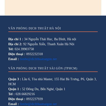
VĂN PHÒNG DỊCH THUẬT HÀ NỘI
Địa chỉ 1 :
34 Nguyễn Thái Học, Ba Đình, Hà nội
Địa chỉ 2:
92 Nguyễn Xiển, Thanh Xuân Hà Nội
Tel:
024.39903758
Điện thoại :
0932232318
Email :
lienhe@dichthuatsaigon.net
VĂN PHÒNG DỊCH THUẬT SÀI GÒN (TPHCM)
Quận 3 :
Lầu 6, Tòa nhà Master, 155 Hai Bà Trưng, P6, Quận 3,
HCM
Quận 1 :
52 Đông Du, Bến Nghé, Quận 1
Tel :
028.66829216
Điện thoại :
0932237939
Email :
lienhe@dichthuatsaigon.net