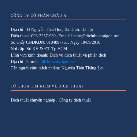
CÔNG TY CỔ PHẦN CHÂU Á
Địa chỉ: 34 Nguyễn Thái Học, Ba Đình, Hà nội
Điện thoại: 093-2237-939- Email: lienhe@dichthuatsaigon.net
Số Giấy CNĐKDN: 0104897761, Ngày 10/09/2010
Nơi cấp: Sở KH & ĐT Tp HCM
Lĩnh vực kinh doanh: Dịch vụ dịch thuật và phiên dịch
Địa chỉ tên miền:
dichthuatsaigon.net
Tên người chịu trách nhiệm: Nguyễn Tiến Thắng Lợi
TỪ KHOÁ TÌM KIẾM VỀ DỊCH THUẬT
Dịch thuật chuyên nghiệp
,
Công ty dịch thuật