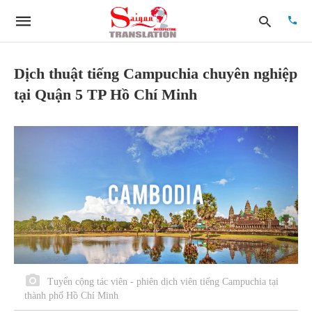
Dịch thuật tiếng Campuchia chuyên nghiệp
tại Quận 5 TP Hồ Chí Minh
Type
your
searc
quer
and
hit
enter:
Tuyển cộng tác viên - phiên dịch viên tiếng Campuchia tại
thành phố Hồ Chí Minh