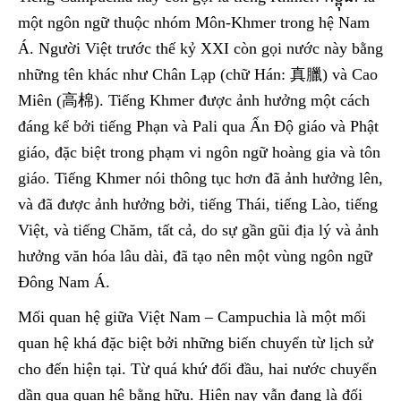
một ngôn ngữ thuộc nhóm Môn-Khmer trong hệ Nam
Á. Người Việt trước thế kỷ XXI còn gọi nước này bằng
những tên khác như Chân Lạp (chữ Hán: 真臘) và Cao
Miên (高棉). Tiếng Khmer được ảnh hưởng một cách
đáng kể bởi tiếng Phạn và Pali qua Ấn Độ giáo và Phật
giáo, đặc biệt trong phạm vi ngôn ngữ hoàng gia và tôn
giáo. Tiếng Khmer nói thông tục hơn đã ảnh hưởng lên,
và đã được ảnh hưởng bởi, tiếng Thái, tiếng Lào, tiếng
Việt, và tiếng Chăm, tất cả, do sự gần gũi địa lý và ảnh
hưởng văn hóa lâu dài, đã tạo nên một vùng ngôn ngữ
Đông Nam Á.
Mối quan hệ giữa Việt Nam – Campuchia là một mối
quan hệ khá đặc biệt bởi những biến chuyển từ lịch sử
cho đến hiện tại. Từ quá khứ đối đầu, hai nước chuyển
dần qua quan hệ bằng hữu. Hiện nay vẫn đang là đối