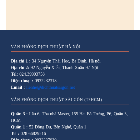
VĂN PHÒNG DỊCH THUẬT HÀ NỘI
Địa chỉ 1 :
34 Nguyễn Thái Học, Ba Đình, Hà nội
Địa chỉ 2:
92 Nguyễn Xiển, Thanh Xuân Hà Nội
Tel:
024.39903758
Điện thoại :
0932232318
Email :
lienhe@dichthuatsaigon.net
VĂN PHÒNG DỊCH THUẬT SÀI GÒN (TPHCM)
Quận 3 :
Lầu 6, Tòa nhà Master, 155 Hai Bà Trưng, P6, Quận 3,
HCM
Quận 1 :
52 Đông Du, Bến Nghé, Quận 1
Tel :
028.66829216