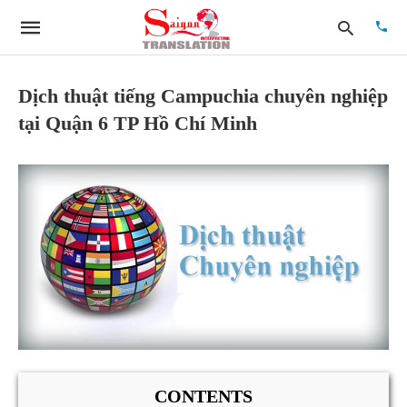
Dịch thuật tiếng Campuchia chuyên nghiệp
tại Quận 6 TP Hồ Chí Minh
Type
your
searc
quer
and
hit
enter:
CONTENTS