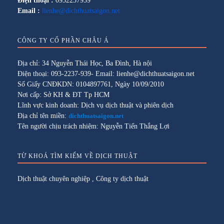
Điện thoại :
0932237939
Email :
lienhe@dichthuatsaigon.net
CÔNG TY CỔ PHẦN CHÂU Á
Địa chỉ: 34 Nguyễn Thái Học, Ba Đình, Hà nội
Điện thoại: 093-2237-939- Email: lienhe@dichthuatsaigon.net
Số Giấy CNĐKDN: 0104897761, Ngày 10/09/2010
Nơi cấp: Sở KH & ĐT Tp HCM
Lĩnh vực kinh doanh: Dịch vụ dịch thuật và phiên dịch
Địa chỉ tên miền:
dichthuatsaigon.net
Tên người chịu trách nhiệm: Nguyễn Tiến Thắng Lợi
TỪ KHOÁ TÌM KIẾM VỀ DỊCH THUẬT
Dịch thuật chuyên nghiệp
,
Công ty dịch thuật