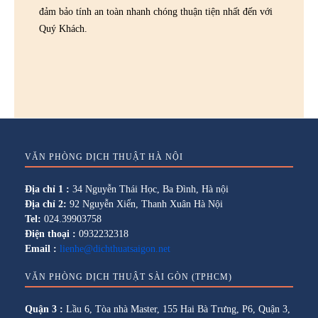
đảm bảo tính an toàn nhanh chóng thuận tiện nhất đến với
Quý Khách.
VĂN PHÒNG DỊCH THUẬT HÀ NỘI
Địa chỉ 1 :
34 Nguyễn Thái Học, Ba Đình, Hà nội
Địa chỉ 2:
92 Nguyễn Xiển, Thanh Xuân Hà Nội
Tel:
024.39903758
Điện thoại :
0932232318
Email :
lienhe@dichthuatsaigon.net
VĂN PHÒNG DỊCH THUẬT SÀI GÒN (TPHCM)
Quận 3 :
Lầu 6, Tòa nhà Master, 155 Hai Bà Trưng, P6, Quận 3,