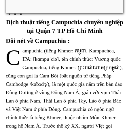
Dịch thuật tiếng Campuchia chuyên nghiệp
tại Quận 7 TP Hồ Chí Minh
Đôi nét về Campuchia :
C
ampuchia (tiếng Khmer: កម្ពុជា, Kampuchea,
IPA: [kɑmpuˈciə], tên chính thức: Vương quốc
Campuchia, tiếng Khmer: ព្រះរាជាណាចក្រកម្ពុជា),
cũng còn gọi là Cam Bốt (bắt nguồn từ tiếng Pháp
Cambodge /kɑ̃bɔdʒ/), là một quốc gia nằm trên bán đảo
Đông Dương ở vùng Đông Nam Á, giáp với vịnh Thái
Lan ở phía Nam, Thái Lan ở phía Tây, Lào ở phía Bắc
và Việt Nam ở phía Đông. Campuchia có ngôn ngữ
chính thức là tiếng Khmer, thuộc nhóm Môn-Khmer
trong hệ Nam Á. Trước thế kỷ XX, người Việt gọi