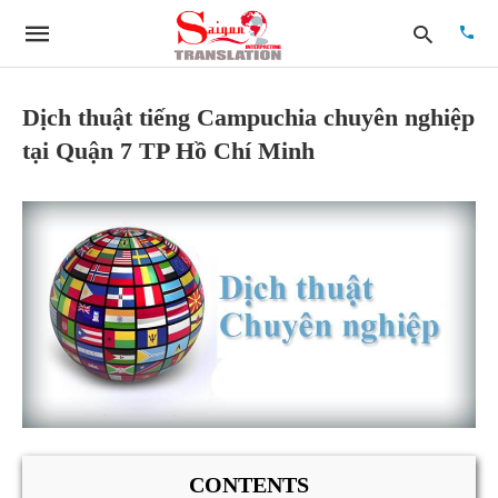
Dịch thuật tiếng Campuchia chuyên nghiệp
tại Quận 7 TP Hồ Chí Minh
Type
your
searc
quer
and
hit
enter:
CONTENTS