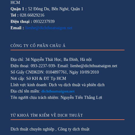
HCM
Quận 1 :
52 Đông Du, Bến Nghé, Quận 1
Tel :
028.66829216
Điện thoại :
0932237939
Email :
lienhe@dichthuatsaigon.net
CÔNG TY CỔ PHẦN CHÂU Á
Địa chỉ: 34 Nguyễn Thái Học, Ba Đình, Hà nội
Điện thoại: 093-2237-939- Email: lienhe@dichthuatsaigon.net
Số Giấy CNĐKDN: 0104897761, Ngày 10/09/2010
Nơi cấp: Sở KH & ĐT Tp HCM
Lĩnh vực kinh doanh: Dịch vụ dịch thuật và phiên dịch
Địa chỉ tên miền:
dichthuatsaigon.net
Tên người chịu trách nhiệm: Nguyễn Tiến Thắng Lợi
TỪ KHOÁ TÌM KIẾM VỀ DỊCH THUẬT
Dịch thuật chuyên nghiệp
,
Công ty dịch thuật