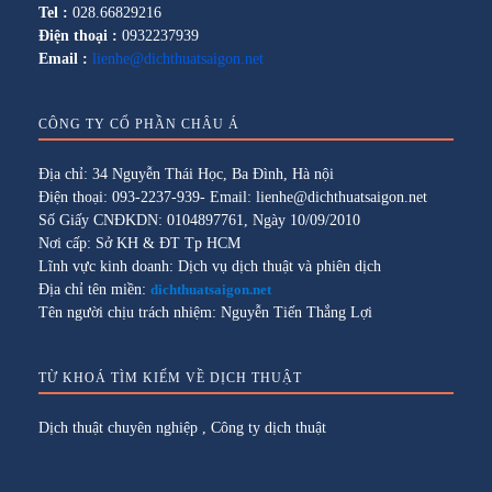
Tel :
028.66829216
Điện thoại :
0932237939
Email :
lienhe@dichthuatsaigon.net
CÔNG TY CỔ PHẦN CHÂU Á
Địa chỉ: 34 Nguyễn Thái Học, Ba Đình, Hà nội
Điện thoại: 093-2237-939- Email: lienhe@dichthuatsaigon.net
Số Giấy CNĐKDN: 0104897761, Ngày 10/09/2010
Nơi cấp: Sở KH & ĐT Tp HCM
Lĩnh vực kinh doanh: Dịch vụ dịch thuật và phiên dịch
Địa chỉ tên miền:
dichthuatsaigon.net
Tên người chịu trách nhiệm: Nguyễn Tiến Thắng Lợi
TỪ KHOÁ TÌM KIẾM VỀ DỊCH THUẬT
Dịch thuật chuyên nghiệp
,
Công ty dịch thuật