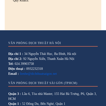
Quý Khách.
VĂN PHÒNG DỊCH THUẬT HÀ NỘI
Địa chỉ 1 :
34 Nguyễn Thái Học, Ba Đình, Hà nội
Địa chỉ 2:
92 Nguyễn Xiển, Thanh Xuân Hà Nội
Tel:
024.39903758
Điện thoại :
0932232318
Email :
lienhe@dichthuatsaigon.net
VĂN PHÒNG DỊCH THUẬT SÀI GÒN (TPHCM)
Quận 3 :
Lầu 6, Tòa nhà Master, 155 Hai Bà Trưng, P6, Quận 3,
HCM
Quận 1 :
52 Đông Du, Bến Nghé, Quận 1