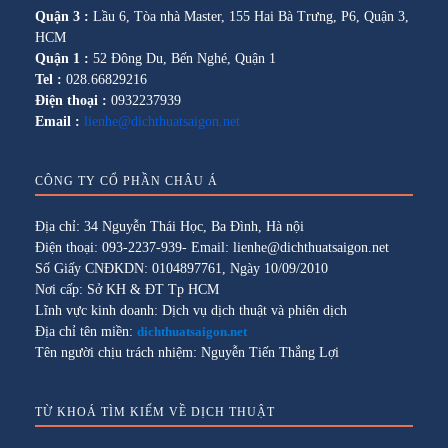
Quận 3 :
Lầu 6, Tòa nhà Master, 155 Hai Bà Trưng, P6, Quận 3,
HCM
Quận 1 :
52 Đông Du, Bến Nghé, Quận 1
Tel :
028.66829216
Điện thoại :
0932237939
Email :
lienhe@dichthuatsaigon.net
CÔNG TY CỔ PHẦN CHÂU Á
Địa chỉ: 34 Nguyễn Thái Học, Ba Đình, Hà nội
Điện thoại: 093-2237-939- Email: lienhe@dichthuatsaigon.net
Số Giấy CNĐKDN: 0104897761, Ngày 10/09/2010
Nơi cấp: Sở KH & ĐT Tp HCM
Lĩnh vực kinh doanh: Dịch vụ dịch thuật và phiên dịch
Địa chỉ tên miền:
dichthuatsaigon.net
Tên người chịu trách nhiệm: Nguyễn Tiến Thắng Lợi
TỪ KHOÁ TÌM KIẾM VỀ DỊCH THUẬT