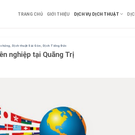
TRANG CHỦ
GIỚI THIỆU
DỊCH VỤ DỊCH THUẬT
DỊC
g chứng
,
Dịch thuật Sài Gòn
,
Dịch Tiếng Đức
ên nghiệp tại Quãng Trị