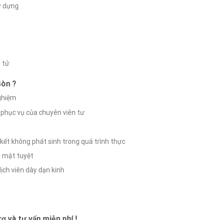
y dựng
n tử
Gòn ?
nghiệm
 phục vụ của chuyên viên tư
kết không phát sinh trong quá trình thực
o mật tuyệt
dịch viên dày dạn kinh
ợ và tư vấn miễn phí !