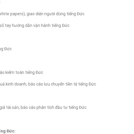
c
hite papers), giao diện người dùng tiếng Đức
 sổ tay hướng dẫn vận hành tiếng Đức
ếng Đức
cáo kiểm toán tiếng Đức
quả kinh doanh, báo cáo lưu chuyển tiền tệ tiếng Đức
giá tài sản, báo cáo phân tích đầu tư tiếng Đức
ếng Đức: