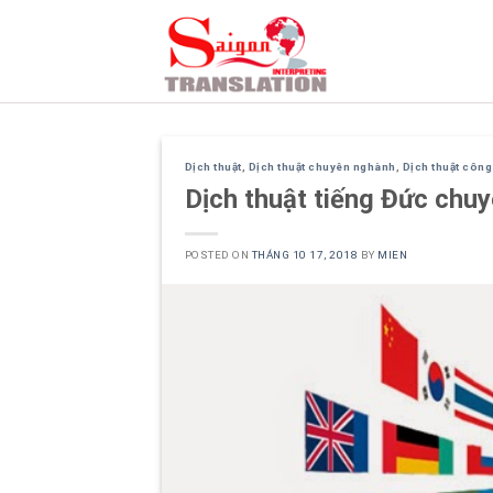
Skip
to
content
Dịch thuật
,
Dịch thuật chuyên nghành
,
Dịch thuật côn
Dịch thuật tiếng Đức chuy
POSTED ON
THÁNG 10 17, 2018
BY
MIEN