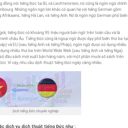
g đồng nói tiếng Đức tại Bỉ, và Liechtenstein; nó cũng là ngôn ngữ chính
embourg. Những ngôn ngữ lớn khác có quan hệ với tiếng German gồm
Afrikaans, tiếng Hà Lan, và tiếng Anh. Nó là ngôn ngữ German phổ biến
iới, tiếng Đức có khoảng 95 triệu người bản ngữ trên toàn cầu và là
minh châu Âu. Tiếng Đức cũng là ngoại ngữ được dạy phổ biến thứ ba tạ
háp) và EU (sau tiếng Anh và tiếng Pháp), ngôn ngữ được sử dụng nhiều
dụng nhiều thứ ba trên World Wide Web (sau tiếng Anh và tiếng Nga).
 số đầu sách mới xuất bản hàng năm, với một phần mười số sách trên
ức. Vì vậy, nhu cầu dịch thuật tiếng Đức ngày càng nhiều .
 tiếng Đức chuyên nghiệp
c dịch vụ dịch thuật tiếng Đức như :