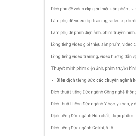
Dịch phụ đề video clip giới thiệu sản phẩm, vi
Làm phụ đề video clip training, video clip h
Làm phụ đề phim điện ảnh, phim truyền hình, 
Lồng tiếng video giới thiệu sản phẩm, video cl
Lồng tiếng video training, video hướng dẫn 
Thuyết minh phim điện ảnh, phim truyền hình,
Biên dịch tiếng Đức các chuyên ngành h
Dịch thuật tiếng Đức ngành Công nghệ thông 
Dịch thuật tiếng Đức ngành Y học, y khoa, y 
Dịch tiếng Đức ngành Hóa chất, dược phẩm
Dịch tiếng Đức ngành Cơ khí, ô tô