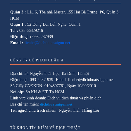
Quận 3 :
Lầu 6, Tòa nhà Master, 155 Hai Bà Trưng, P6, Quận 3,
HCM
Quận 1 :
52 Đông Du, Bến Nghé, Quận 1
Tel :
028.66829216
Điện thoại :
0932237939
Email :
lienhe@dichthuatsaigon.net
CÔNG TY CỔ PHẦN CHÂU Á
Địa chỉ: 34 Nguyễn Thái Học, Ba Đình, Hà nội
Điện thoại: 093-2237-939- Email: lienhe@dichthuatsaigon.net
Số Giấy CNĐKDN: 0104897761, Ngày 10/09/2010
Nơi cấp: Sở KH & ĐT Tp HCM
Lĩnh vực kinh doanh: Dịch vụ dịch thuật và phiên dịch
Địa chỉ tên miền:
dichthuatsaigon.net
Tên người chịu trách nhiệm: Nguyễn Tiến Thắng Lợi
TỪ KHOÁ TÌM KIẾM VỀ DỊCH THUẬT