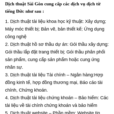
Dịch thuật Sài Gòn cung cấp các dịch vụ dịch từ
tiếng Đức như sau :
Dịch thuật tài liệu khoa học kỹ thuật: Xây dựng;
Máy móc thiết bị; Bản vẽ, bản thiết kế; Ứng dụng
công nghệ
Dịch thuật hồ sơ thầu dự án: Gói thầu xây dựng:
Gói thầu lắp đặt trang thiết bị; Gói thầu phân phối
sản phẩm, cung cấp sản phẩm hoặc cung ứng
nhân sự.
Dịch thuật tài liệu Tài chính – Ngân hàng:Hợp
đồng kinh tế, hợp đồng thương mại, Báo cáo tài
chính, Chứng khoán.
Dịch thuật tài liệu chứng khoán – Bảo hiểm: Các
tài liệu về tài chính chứng khoán và bảo hiểm
Dịch thuật website – Phần mềm: Website tin