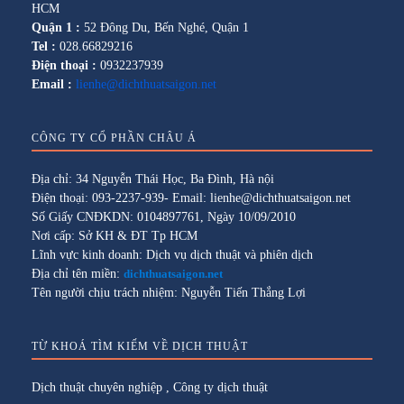
HCM
Quận 1 :
52 Đông Du, Bến Nghé, Quận 1
Tel :
028.66829216
Điện thoại :
0932237939
Email :
lienhe@dichthuatsaigon.net
CÔNG TY CỔ PHẦN CHÂU Á
Địa chỉ: 34 Nguyễn Thái Học, Ba Đình, Hà nội
Điện thoại: 093-2237-939- Email: lienhe@dichthuatsaigon.net
Số Giấy CNĐKDN: 0104897761, Ngày 10/09/2010
Nơi cấp: Sở KH & ĐT Tp HCM
Lĩnh vực kinh doanh: Dịch vụ dịch thuật và phiên dịch
Địa chỉ tên miền:
dichthuatsaigon.net
Tên người chịu trách nhiệm: Nguyễn Tiến Thắng Lợi
TỪ KHOÁ TÌM KIẾM VỀ DỊCH THUẬT
Dịch thuật chuyên nghiệp
,
Công ty dịch thuật