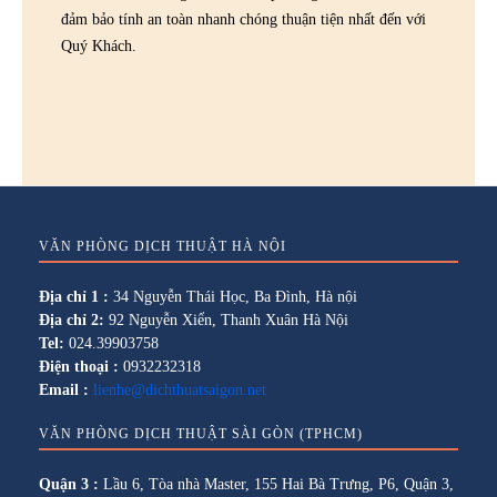
đảm bảo tính an toàn nhanh chóng thuận tiện nhất đến với
Quý Khách.
VĂN PHÒNG DỊCH THUẬT HÀ NỘI
Địa chỉ 1 :
34 Nguyễn Thái Học, Ba Đình, Hà nội
Địa chỉ 2:
92 Nguyễn Xiển, Thanh Xuân Hà Nội
Tel:
024.39903758
Điện thoại :
0932232318
Email :
lienhe@dichthuatsaigon.net
VĂN PHÒNG DỊCH THUẬT SÀI GÒN (TPHCM)
Quận 3 :
Lầu 6, Tòa nhà Master, 155 Hai Bà Trưng, P6, Quận 3,