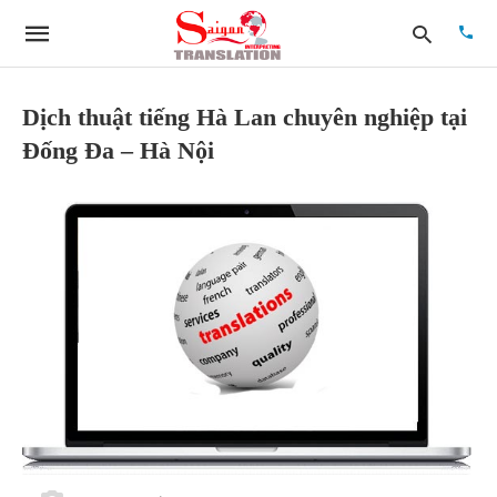
Dịch thuật tiếng Hà Lan chuyên nghiệp tại
Đống Đa – Hà Nội
Type
your
searc
quer
and
hit
enter: