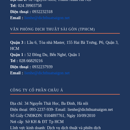
Tel:
024.39903758
Điện thoại :
0932232318
Email :
lienhe@dichthuatsaigon.net
VĂN PHÒNG DỊCH THUẬT SÀI GÒN (TPHCM)
Quận 3 :
Lầu 6, Tòa nhà Master, 155 Hai Bà Trưng, P6, Quận 3,
HCM
Quận 1 :
52 Đông Du, Bến Nghé, Quận 1
Tel :
028.66829216
Điện thoại :
0932237939
Email :
lienhe@dichthuatsaigon.net
CÔNG TY CỔ PHẦN CHÂU Á
Địa chỉ: 34 Nguyễn Thái Học, Ba Đình, Hà nội
Điện thoại: 093-2237-939- Email: lienhe@dichthuatsaigon.net
Số Giấy CNĐKDN: 0104897761, Ngày 10/09/2010
Nơi cấp: Sở KH & ĐT Tp HCM
Lĩnh vực kinh doanh: Dịch vụ dịch thuật và phiên dịch