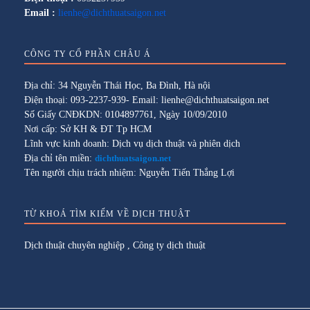
Email :
lienhe@dichthuatsaigon.net
CÔNG TY CỔ PHẦN CHÂU Á
Địa chỉ: 34 Nguyễn Thái Học, Ba Đình, Hà nội
Điện thoại: 093-2237-939- Email: lienhe@dichthuatsaigon.net
Số Giấy CNĐKDN: 0104897761, Ngày 10/09/2010
Nơi cấp: Sở KH & ĐT Tp HCM
Lĩnh vực kinh doanh: Dịch vụ dịch thuật và phiên dịch
Địa chỉ tên miền:
dichthuatsaigon.net
Tên người chịu trách nhiệm: Nguyễn Tiến Thắng Lợi
TỪ KHOÁ TÌM KIẾM VỀ DỊCH THUẬT
Dịch thuật chuyên nghiệp
,
Công ty dịch thuật