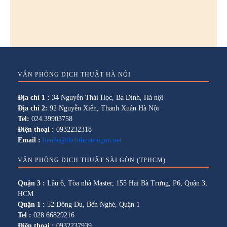
VĂN PHÒNG DỊCH THUẬT HÀ NỘI
Địa chỉ 1 :
34 Nguyễn Thái Học, Ba Đình, Hà nội
Địa chỉ 2:
92 Nguyễn Xiển, Thanh Xuân Hà Nội
Tel:
024.39903758
Điện thoại :
0932232318
Email :
lienhe@dichthuatsaigon.net
VĂN PHÒNG DỊCH THUẬT SÀI GÒN (TPHCM)
Quận 3 :
Lầu 6, Tòa nhà Master, 155 Hai Bà Trưng, P6, Quận 3,
HCM
Quận 1 :
52 Đông Du, Bến Nghé, Quận 1
Tel :
028.66829216
Điện thoại :
0932237939