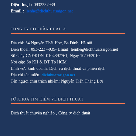
Điện thoại :
0932237939
Email :
lienhe@dichthuatsaigon.net
CÔNG TY CỔ PHẦN CHÂU Á
Địa chỉ: 34 Nguyễn Thái Học, Ba Đình, Hà nội
Điện thoại: 093-2237-939- Email: lienhe@dichthuatsaigon.net
Số Giấy CNĐKDN: 0104897761, Ngày 10/09/2010
Nơi cấp: Sở KH & ĐT Tp HCM
Lĩnh vực kinh doanh: Dịch vụ dịch thuật và phiên dịch
Địa chỉ tên miền:
dichthuatsaigon.net
Tên người chịu trách nhiệm: Nguyễn Tiến Thắng Lợi
TỪ KHOÁ TÌM KIẾM VỀ DỊCH THUẬT
Dịch thuật chuyên nghiệp
,
Công ty dịch thuật