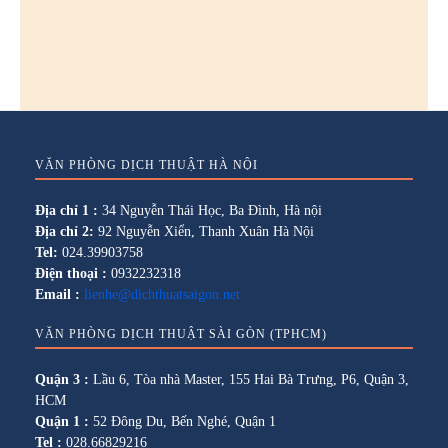
VĂN PHÒNG DỊCH THUẬT HÀ NỘI
Địa chỉ 1 :
34 Nguyễn Thái Học, Ba Đình, Hà nội
Địa chỉ 2:
92 Nguyễn Xiển, Thanh Xuân Hà Nội
Tel:
024.39903758
Điện thoại :
0932232318
Email :
lienhe@dichthuatsaigon.net
VĂN PHÒNG DỊCH THUẬT SÀI GÒN (TPHCM)
Quận 3 :
Lầu 6, Tòa nhà Master, 155 Hai Bà Trưng, P6, Quận 3,
HCM
Quận 1 :
52 Đông Du, Bến Nghé, Quận 1
Tel :
028.66829216