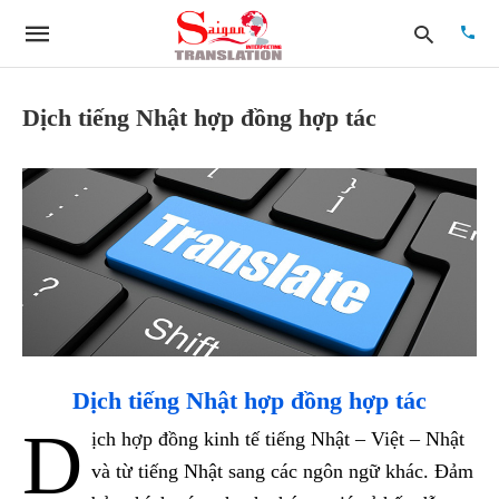
Dịch tiếng Nhật hợp đồng hợp tác
Type
your
searc
quer
and
hit
enter:
Dịch tiếng Nhật hợp đồng hợp tác
D
ịch hợp đồng kinh tế tiếng Nhật – Việt – Nhật
và từ tiếng Nhật sang các ngôn ngữ khác. Đảm