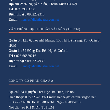
Địa chỉ 2:
92 Nguyễn Xiển, Thanh Xuân Hà Nội
Tel:
024.39903758
Điện thoại :
0932232318
Email :
lienhe@dichthuatsaigon.net
VĂN PHÒNG DỊCH THUẬT SÀI GÒN (TPHCM)
Quận 3 :
Lầu 6, Tòa nhà Master, 155 Hai Bà Trưng, P6, Quận 3,
HCM
Quận 1 :
52 Đông Du, Bến Nghé, Quận 1
Tel :
028.66829216
Điện thoại :
0932237939
Email :
lienhe@dichthuatsaigon.net
CÔNG TY CỔ PHẦN CHÂU Á
Địa chỉ: 34 Nguyễn Thái Học, Ba Đình, Hà nội
Điện thoại: 093-2237-939- Email: lienhe@dichthuatsaigon.net
Số Giấy CNĐKDN: 0104897761, Ngày 10/09/2010
Nơi cấp: Sở KH & ĐT Tp HCM