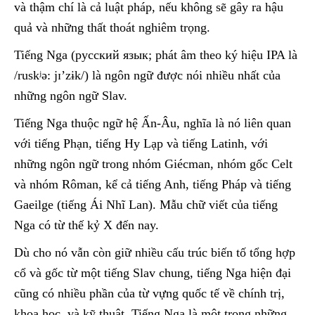
và thậm chí là cả luật pháp, nếu không sẽ gây ra hậu
quả và những thất thoát nghiêm trọng.
Tiếng Nga (русский язык; phát âm theo ký hiệu IPA là
/ruskʲə: jɪ’zɨk/) là ngôn ngữ được nói nhiều nhất của
những ngôn ngữ Slav.
Tiếng Nga thuộc ngữ hệ Ấn-Âu, nghĩa là nó liên quan
với tiếng Phạn, tiếng Hy Lạp và tiếng Latinh, với
những ngôn ngữ trong nhóm Giécman, nhóm gốc Celt
và nhóm Rôman, kể cả tiếng Anh, tiếng Pháp và tiếng
Gaeilge (tiếng Ái Nhĩ Lan). Mẫu chữ viết của tiếng
Nga có từ thế kỷ X đến nay.
Dù cho nó vẫn còn giữ nhiều cấu trúc biến tố tổng hợp
cổ và gốc từ một tiếng Slav chung, tiếng Nga hiện đại
cũng có nhiều phần của từ vựng quốc tế về chính trị,
khoa học, và kỹ thuật. Tiếng Nga là một trong những