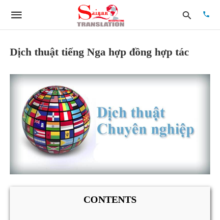
Dịch thuật tiếng Nga hợp đồng hợp tác
Type
your
searc
quer
and
hit
enter:
CONTENTS