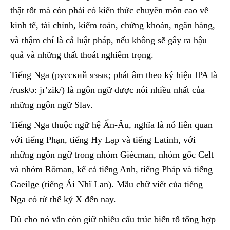
thật tốt mà còn phải có kiến thức chuyên môn cao về
kinh tế, tài chính, kiểm toán, chứng khoán, ngân hàng,
và thậm chí là cả luật pháp, nếu không sẽ gây ra hậu
quả và những thất thoát nghiêm trọng.
Tiếng Nga (русский язык; phát âm theo ký hiệu IPA là
/ruskʲə: jɪ’zɨk/) là ngôn ngữ được nói nhiều nhất của
những ngôn ngữ Slav.
Tiếng Nga thuộc ngữ hệ Ấn-Âu, nghĩa là nó liên quan
với tiếng Phạn, tiếng Hy Lạp và tiếng Latinh, với
những ngôn ngữ trong nhóm Giécman, nhóm gốc Celt
và nhóm Rôman, kể cả tiếng Anh, tiếng Pháp và tiếng
Gaeilge (tiếng Ái Nhĩ Lan). Mẫu chữ viết của tiếng
Nga có từ thế kỷ X đến nay.
Dù cho nó vẫn còn giữ nhiều cấu trúc biến tố tổng hợp