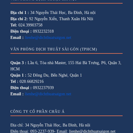
Địa chỉ 1 :
34 Nguyễn Thái Học, Ba Đình, Hà nội
Địa chỉ 2:
92 Nguyễn Xiển, Thanh Xuân Hà Nội
Tel:
024.39903758
Điện thoại :
0932232318
Email :
lienhe@dichthuatsaigon.net
VĂN PHÒNG DỊCH THUẬT SÀI GÒN (TPHCM)
Quận 3 :
Lầu 6, Tòa nhà Master, 155 Hai Bà Trưng, P6, Quận 3,
HCM
Quận 1 :
52 Đông Du, Bến Nghé, Quận 1
Tel :
028.66829216
Điện thoại :
0932237939
Email :
lienhe@dichthuatsaigon.net
CÔNG TY CỔ PHẦN CHÂU Á
Địa chỉ: 34 Nguyễn Thái Học, Ba Đình, Hà nội
Điện thoại: 093-2237-939- Email: lienhe@dichthuatsaigon.net