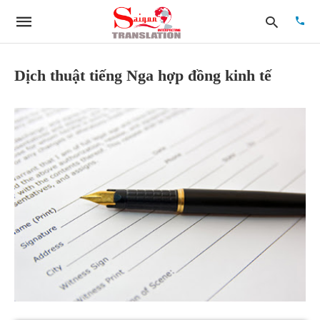
Dịch thuật tiếng Nga hợp đồng kinh tế
Type
your
searc
quer
and
hit
enter: