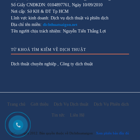
Số Giấy CNĐKDN: 0104897761, Ngày 10/09/2010
Nơi cấp: Sở KH & ĐT Tp HCM
Lĩnh vực kinh doanh: Dịch vụ dịch thuật và phiên dịch
Địa chỉ tên miền:
dichthuatsaigon.net
Tên người chịu trách nhiệm: Nguyễn Tiến Thắng Lợi
TỪ KHOÁ TÌM KIẾM VỀ DỊCH THUẬT
Dịch thuật chuyên nghiệp
,
Công ty dịch thuật
Trang chủ
Giới thiệu
Dịch Vụ Dịch thuật
Dịch Vụ Phiên dịch
Tin tức
Liên Hệ
@Copyright 2012. Bản quyền thuộc về Dichthuatsaigon
Xem phiên bản đầy đủ