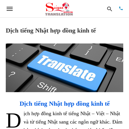
Dịch tiếng Nhật hợp đồng kinh tế
Type
your
searc
quer
and
hit
enter:
Dịch tiếng Nhật hợp đồng kinh tế
D
ịch hợp đồng kinh tế tiếng Nhật – Việt – Nhật
và từ tiếng Nhật sang các ngôn ngữ khác. Đảm