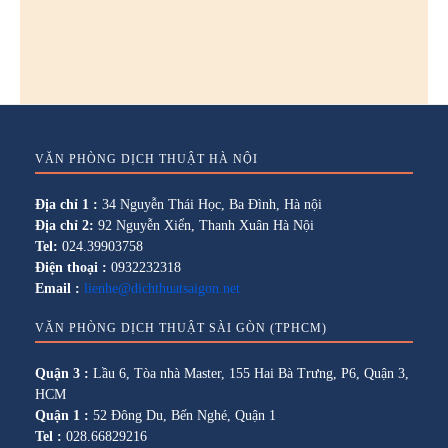
VĂN PHÒNG DỊCH THUẬT HÀ NỘI
Địa chỉ 1 :
34 Nguyễn Thái Học, Ba Đình, Hà nội
Địa chỉ 2:
92 Nguyễn Xiển, Thanh Xuân Hà Nội
Tel:
024.39903758
Điện thoại :
0932232318
Email :
lienhe@dichthuatsaigon.net
VĂN PHÒNG DỊCH THUẬT SÀI GÒN (TPHCM)
Quận 3 :
Lầu 6, Tòa nhà Master, 155 Hai Bà Trưng, P6, Quận 3,
HCM
Quận 1 :
52 Đông Du, Bến Nghé, Quận 1
Tel :
028.66829216