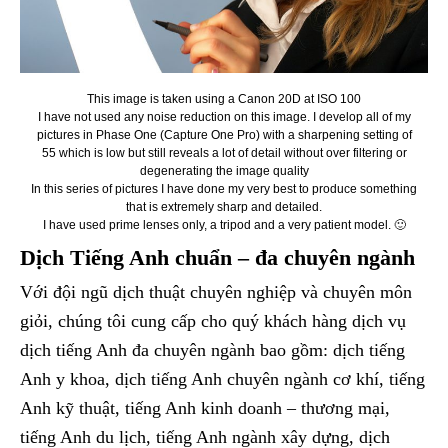
This image is taken using a Canon 20D at ISO 100
I have not used any noise reduction on this image. I develop all of my
pictures in Phase One (Capture One Pro) with a sharpening setting of
55 which is low but still reveals a lot of detail without over filtering or
degenerating the image quality
In this series of pictures I have done my very best to produce something
that is extremely sharp and detailed.
I have used prime lenses only, a tripod and a very patient model. 🙂
Dịch Tiếng Anh chuẩn – đa chuyên ngành
Với đội ngũ dịch thuật chuyên nghiệp và chuyên môn
giỏi, chúng tôi cung cấp cho quý khách hàng dịch vụ
dịch tiếng Anh đa chuyên ngành bao gồm: dịch tiếng
Anh y khoa, dịch tiếng Anh chuyên ngành cơ khí, tiếng
Anh kỹ thuật, tiếng Anh kinh doanh – thương mại,
tiếng Anh du lịch, tiếng Anh ngành xây dựng, dịch