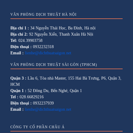
VĂN PHÒNG DỊCH THUẬT HÀ NỘI
Địa chỉ 1 :
34 Nguyễn Thái Học, Ba Đình, Hà nội
Địa chỉ 2:
92 Nguyễn Xiển, Thanh Xuân Hà Nội
Tel:
024.39903758
Điện thoại :
0932232318
Email :
lienhe@dichthuatsaigon.net
VĂN PHÒNG DỊCH THUẬT SÀI GÒN (TPHCM)
Quận 3 :
Lầu 6, Tòa nhà Master, 155 Hai Bà Trưng, P6, Quận 3,
HCM
Quận 1 :
52 Đông Du, Bến Nghé, Quận 1
Tel :
028.66829216
Điện thoại :
0932237939
Email :
lienhe@dichthuatsaigon.net
CÔNG TY CỔ PHẦN CHÂU Á