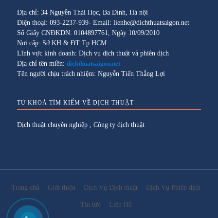
Địa chỉ: 34 Nguyễn Thái Học, Ba Đình, Hà nội
Điện thoại: 093-2237-939- Email: lienhe@dichthuatsaigon.net
Số Giấy CNĐKDN: 0104897761, Ngày 10/09/2010
Nơi cấp: Sở KH & ĐT Tp HCM
Lĩnh vực kinh doanh: Dịch vụ dịch thuật và phiên dịch
Địa chỉ tên miền:
dichthuatsaigon.net
Tên người chịu trách nhiệm: Nguyễn Tiến Thắng Lợi
TỪ KHOÁ TÌM KIẾM VỀ DỊCH THUẬT
Dịch thuật chuyên nghiệp
,
Công ty dịch thuật
Trang chủ
Giới thiệu
Dịch Vụ Dịch thuật
Dịch Vụ Phiên dịch
Tin tức
Liên Hệ