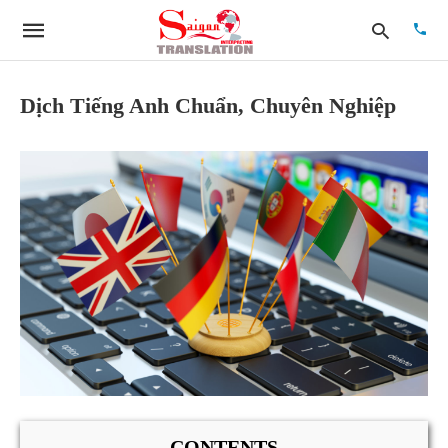
Dịch Tiếng Anh Chuẩn, Chuyên Nghiệp
Type
your
searc
quer
and
hit
enter:
CONTENTS