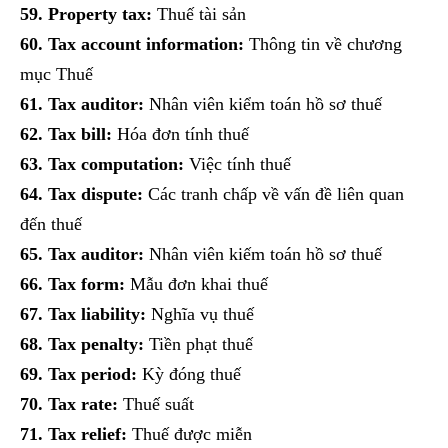
59. Property tax:
Thuế tài sản
60. Tax account information:
Thông tin về chương
mục Thuế
61. Tax auditor:
Nhân viên kiểm toán hồ sơ thuế
62. Tax bill:
Hóa đơn tính thuế
63. Tax computation:
Việc tính thuế
64. Tax dispute:
Các tranh chấp về vấn đề liên quan
đến thuế
65. Tax auditor:
Nhân viên kiếm toán hồ sơ thuế
66. Tax form:
Mẫu đơn khai thuế
67. Tax liability:
Nghĩa vụ thuế
68. Tax penalty:
Tiền phạt thuế
69. Tax period:
Kỳ đóng thuế
70. Tax rate:
Thuế suất
71. Tax relief:
Thuế được miễn