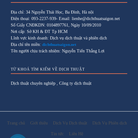
Địa chỉ: 34 Nguyễn Thái Học, Ba Đình, Hà nội
Điện thoại: 093-2237-939- Email: lienhe@dichthuatsaigon.net
Số Giấy CNĐKDN: 0104897761, Ngày 10/09/2010
Nơi cấp: Sở KH & ĐT Tp HCM
Lĩnh vực kinh doanh: Dịch vụ dịch thuật và phiên dịch
Địa chỉ tên miền:
dichthuatsaigon.net
Tên người chịu trách nhiệm: Nguyễn Tiến Thắng Lợi
TỪ KHOÁ TÌM KIẾM VỀ DỊCH THUẬT
Dịch thuật chuyên nghiệp
,
Công ty dịch thuật
Trang chủ
Giới thiệu
Dịch Vụ Dịch thuật
Dịch Vụ Phiên dịch
Tin tức
Liên Hệ