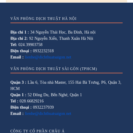
VĂN PHÒNG DỊCH THUẬT HÀ NỘI
Địa chỉ 1 :
34 Nguyễn Thái Học, Ba Đình, Hà nội
Địa chỉ 2:
92 Nguyễn Xiển, Thanh Xuân Hà Nội
Tel:
024.39903758
Điện thoại :
0932232318
Email :
lienhe@dichthuatsaigon.net
VĂN PHÒNG DỊCH THUẬT SÀI GÒN (TPHCM)
Quận 3 :
Lầu 6, Tòa nhà Master, 155 Hai Bà Trưng, P6, Quận 3,
HCM
Quận 1 :
52 Đông Du, Bến Nghé, Quận 1
Tel :
028.66829216
Điện thoại :
0932237939
Email :
lienhe@dichthuatsaigon.net
CÔNG TY CỔ PHẦN CHÂU Á