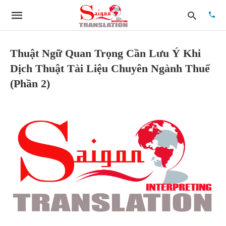
Thuật Ngữ Quan Trọng Cần Lưu Ý Khi
Dịch Thuật Tài Liệu Chuyên Ngành Thuế
Type
(Phần 2)
your
searc
quer
and
hit
enter: