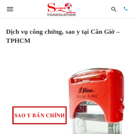
Dịch vụ công chứng, sao y tại Cần Giờ –
TPHCM
Type
your
searc
quer
and
hit
enter: