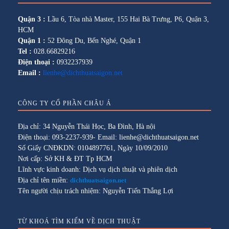
Quận 3 :
Lầu 6, Tòa nhà Master, 155 Hai Bà Trưng, P6, Quận 3,
HCM
Quận 1 :
52 Đông Du, Bến Nghé, Quận 1
Tel :
028.66829216
Điện thoại :
0932237939
Email :
lienhe@dichthuatsaigon.net
CÔNG TY CỔ PHẦN CHÂU Á
Địa chỉ: 34 Nguyễn Thái Học, Ba Đình, Hà nội
Điện thoại: 093-2237-939- Email: lienhe@dichthuatsaigon.net
Số Giấy CNĐKDN: 0104897761, Ngày 10/09/2010
Nơi cấp: Sở KH & ĐT Tp HCM
Lĩnh vực kinh doanh: Dịch vụ dịch thuật và phiên dịch
Địa chỉ tên miền:
dichthuatsaigon.net
Tên người chịu trách nhiệm: Nguyễn Tiến Thắng Lợi
TỪ KHOÁ TÌM KIẾM VỀ DỊCH THUẬT