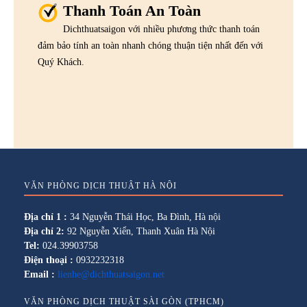
Thanh Toán An Toàn
Dichthuatsaigon với nhiều phương thức thanh toán
đảm bảo tính an toàn nhanh chóng thuận tiện nhất đến với
Quý Khách.
VĂN PHÒNG DỊCH THUẬT HÀ NỘI
Địa chỉ 1 :
34 Nguyễn Thái Học, Ba Đình, Hà nội
Địa chỉ 2:
92 Nguyễn Xiển, Thanh Xuân Hà Nội
Tel:
024.39903758
Điện thoại :
0932232318
Email :
lienhe@dichthuatsaigon.net
VĂN PHÒNG DỊCH THUẬT SÀI GÒN (TPHCM)