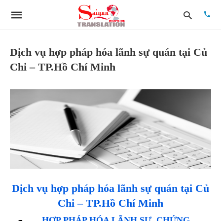
Dịch vụ hợp pháp hóa lãnh sự quán tại Củ
Chi – TP.Hồ Chí Minh
Type
your
searc
quer
and
hit
enter:
Dịch vụ hợp pháp hóa lãnh sự quán tại Củ
Chi – TP.Hồ Chí Minh
HỢP PHÁP HÓA LÃNH SỰ, CHỨNG