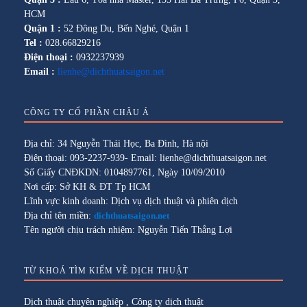
HCM
Quận 1 :
52 Đông Du, Bến Nghé, Quận 1
Tel :
028.66829216
Điện thoại :
0932237939
Email :
lienhe@dichthuatsaigon.net
CÔNG TY CỔ PHẦN CHÂU Á
Địa chỉ: 34 Nguyễn Thái Học, Ba Đình, Hà nội
Điện thoại: 093-2237-939- Email: lienhe@dichthuatsaigon.net
Số Giấy CNĐKDN: 0104897761, Ngày 10/09/2010
Nơi cấp: Sở KH & ĐT Tp HCM
Lĩnh vực kinh doanh: Dịch vụ dịch thuật và phiên dịch
Địa chỉ tên miền:
dichthuatsaigon.net
Tên người chịu trách nhiệm: Nguyễn Tiến Thắng Lợi
TỪ KHOÁ TÌM KIẾM VỀ DỊCH THUẬT
Dịch thuật chuyên nghiệp
,
Công ty dịch thuật