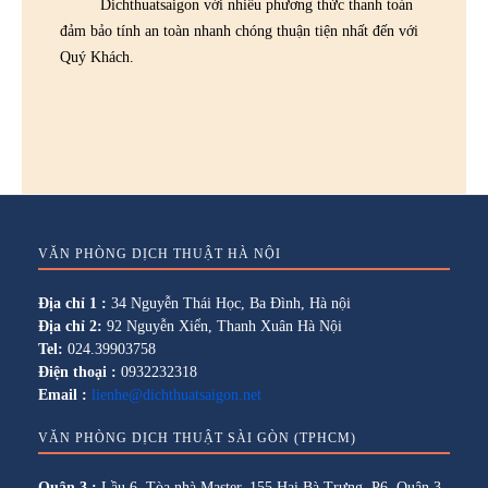
Dichthuatsaigon với nhiều phương thức thanh toán
đảm bảo tính an toàn nhanh chóng thuận tiện nhất đến với
Quý Khách.
VĂN PHÒNG DỊCH THUẬT HÀ NỘI
Địa chỉ 1 :
34 Nguyễn Thái Học, Ba Đình, Hà nội
Địa chỉ 2:
92 Nguyễn Xiển, Thanh Xuân Hà Nội
Tel:
024.39903758
Điện thoại :
0932232318
Email :
lienhe@dichthuatsaigon.net
VĂN PHÒNG DỊCH THUẬT SÀI GÒN (TPHCM)
Quận 3 :
Lầu 6, Tòa nhà Master, 155 Hai Bà Trưng, P6, Quận 3,