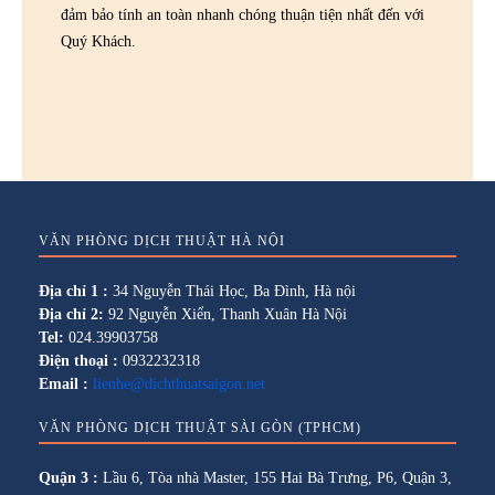
đảm bảo tính an toàn nhanh chóng thuận tiện nhất đến với
Quý Khách.
VĂN PHÒNG DỊCH THUẬT HÀ NỘI
Địa chỉ 1 :
34 Nguyễn Thái Học, Ba Đình, Hà nội
Địa chỉ 2:
92 Nguyễn Xiển, Thanh Xuân Hà Nội
Tel:
024.39903758
Điện thoại :
0932232318
Email :
lienhe@dichthuatsaigon.net
VĂN PHÒNG DỊCH THUẬT SÀI GÒN (TPHCM)
Quận 3 :
Lầu 6, Tòa nhà Master, 155 Hai Bà Trưng, P6, Quận 3,