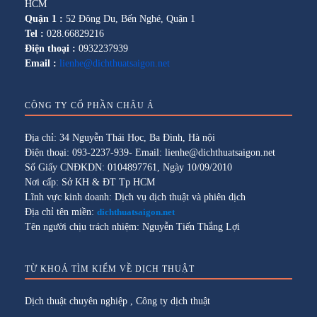
HCM
Quận 1 :
52 Đông Du, Bến Nghé, Quận 1
Tel :
028.66829216
Điện thoại :
0932237939
Email :
lienhe@dichthuatsaigon.net
CÔNG TY CỔ PHẦN CHÂU Á
Địa chỉ: 34 Nguyễn Thái Học, Ba Đình, Hà nội
Điện thoại: 093-2237-939- Email: lienhe@dichthuatsaigon.net
Số Giấy CNĐKDN: 0104897761, Ngày 10/09/2010
Nơi cấp: Sở KH & ĐT Tp HCM
Lĩnh vực kinh doanh: Dịch vụ dịch thuật và phiên dịch
Địa chỉ tên miền:
dichthuatsaigon.net
Tên người chịu trách nhiệm: Nguyễn Tiến Thắng Lợi
TỪ KHOÁ TÌM KIẾM VỀ DỊCH THUẬT
Dịch thuật chuyên nghiệp
,
Công ty dịch thuật