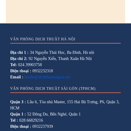
VĂN PHÒNG DỊCH THUẬT HÀ NỘI
Địa chỉ 1 :
34 Nguyễn Thái Học, Ba Đình, Hà nội
Địa chỉ 2:
92 Nguyễn Xiển, Thanh Xuân Hà Nội
Tel:
024.39903758
Điện thoại :
0932232318
Email :
lienhe@dichthuatsaigon.net
VĂN PHÒNG DỊCH THUẬT SÀI GÒN (TPHCM)
Quận 3 :
Lầu 6, Tòa nhà Master, 155 Hai Bà Trưng, P6, Quận 3,
HCM
Quận 1 :
52 Đông Du, Bến Nghé, Quận 1
Tel :
028.66829216
Điện thoại :
0932237939