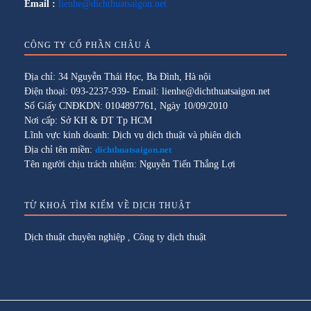
Email :
lienhe@dichthuatsaigon.net
CÔNG TY CỔ PHẦN CHÂU Á
Địa chỉ: 34 Nguyễn Thái Học, Ba Đình, Hà nội
Điện thoại: 093-2237-939- Email: lienhe@dichthuatsaigon.net
Số Giấy CNĐKDN: 0104897761, Ngày 10/09/2010
Nơi cấp: Sở KH & ĐT Tp HCM
Lĩnh vực kinh doanh: Dịch vụ dịch thuật và phiên dịch
Địa chỉ tên miền:
dichthuatsaigon.net
Tên người chịu trách nhiệm: Nguyễn Tiến Thắng Lợi
TỪ KHOÁ TÌM KIẾM VỀ DỊCH THUẬT
Dịch thuật chuyên nghiệp
,
Công ty dịch thuật