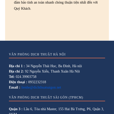
đảm bảo tính an toàn nhanh chóng thuận tiện nhất đến với
Quý Khách.
VĂN PHÒNG DỊCH THUẬT HÀ NỘI
Địa chỉ 1 :
34 Nguyễn Thái Học, Ba Đình, Hà nội
Địa chỉ 2:
92 Nguyễn Xiển, Thanh Xuân Hà Nội
Tel:
024.39903758
Điện thoại :
0932232318
Email :
lienhe@dichthuatsaigon.net
VĂN PHÒNG DỊCH THUẬT SÀI GÒN (TPHCM)
Quận 3 :
Lầu 6, Tòa nhà Master, 155 Hai Bà Trưng, P6, Quận 3,