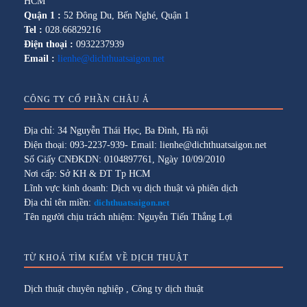
HCM
Quận 1 :
52 Đông Du, Bến Nghé, Quận 1
Tel :
028.66829216
Điện thoại :
0932237939
Email :
lienhe@dichthuatsaigon.net
CÔNG TY CỔ PHẦN CHÂU Á
Địa chỉ: 34 Nguyễn Thái Học, Ba Đình, Hà nội
Điện thoại: 093-2237-939- Email: lienhe@dichthuatsaigon.net
Số Giấy CNĐKDN: 0104897761, Ngày 10/09/2010
Nơi cấp: Sở KH & ĐT Tp HCM
Lĩnh vực kinh doanh: Dịch vụ dịch thuật và phiên dịch
Địa chỉ tên miền:
dichthuatsaigon.net
Tên người chịu trách nhiệm: Nguyễn Tiến Thắng Lợi
TỪ KHOÁ TÌM KIẾM VỀ DỊCH THUẬT
Dịch thuật chuyên nghiệp
,
Công ty dịch thuật