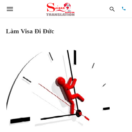
Làm Visa Đi Đức
Type
your
searc
quer
and
hit
enter: