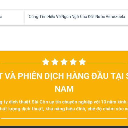
c
Cùng Tìm Hiểu Về Ngôn Ngữ Của Đất Nước Venezuela
T VÀ PHIÊN DỊCH HÀNG ĐẦU TẠI 
NAM
g ty dịch thuật Sài Gòn uy tín chuyên nghiệp với 10 năm kinh
hất lượng dịch thuật, khả năng hiệu đính, chế độ chăm sóc 