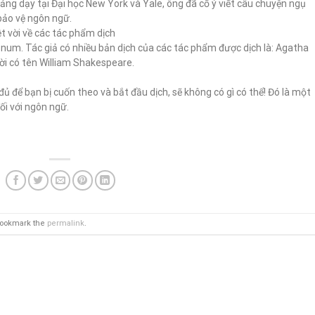
ảng dạy tại Đại học New York và Yale, ông đã cố ý viết câu chuyện ngụ
bảo vệ ngôn ngữ.
t vời về các tác phẩm dịch
ionum. Tác giả có nhiều bản dịch của các tác phẩm được dịch là: Agatha
ười có tên William Shakespeare.
ủ để bạn bị cuốn theo và bắt đầu dịch, sẽ không có gì có thể! Đó là một
ối với ngôn ngữ.
Bookmark the
permalink
.