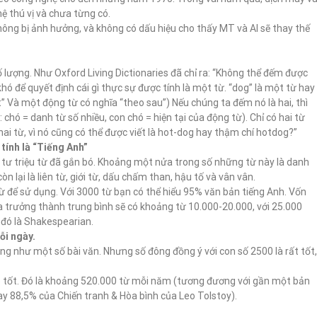
hệ thú vị và chưa từng có.
hông bị ảnh hưởng, và không có dấu hiệu cho thấy MT và AI sẽ thay thế
ố lượng. Như Oxford Living Dictionaries đã chỉ ra: “Không thể đếm được
hó để quyết định cái gì thực sự được tính là một từ. “dog” là một từ hay
” Và một động từ có nghĩa “theo sau”) Nếu chúng ta đếm nó là hai, thì
chó = danh từ số nhiều, con chó = hiện tại của động từ). Chỉ có hai từ
hai từ, vì nó cũng có thể được viết là hot-dog hay thậm chí hotdog?”
tính là “Tiếng Anh”
ư triệu từ đã gắn bó. Khoảng một nửa trong số những từ này là danh
òn lại là liên từ, giới từ, dấu chấm than, hậu tố và vân vân.
 để sử dụng. Với 3000 từ bạn có thể hiểu 95% văn bản tiếng Anh. Vốn
a trưởng thành trung bình sẽ có khoảng từ 10.000-20.000, với 25.000
ì đó là Shakespearian.
ỗi ngày.
 như một số bài văn. Nhưng số đông đồng ý với con số 2500 là rất tốt,
o tốt. Đó là khoảng 520.000 từ mỗi năm (tương đương với gần một bản
hay 88,5% của Chiến tranh & Hòa bình của Leo Tolstoy).