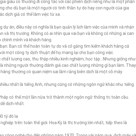
 gia giàu có thường đi công tác với các phiên dịch riêng như là một phần
ng cho dù bạn là một người có tinh thần tự do hay con người của gia
c dịch giả có thể làm việc từ xa.
g dự án, điều này có nghĩa là bạn quản lý lịch làm việc của mình và nhận
n và thị trường. Không có ai nhìn qua vai bạn và không có những ai can
ho chính mình và khách hàng.
bạn. Bạn có thể hoàn toàn tự do và cố gắng tìm kiếm khách hàng cá
ới một công ty dịch thuật để họ mang lại cho bạn công việc.
ệc chất lượng cao, thu thập nhiều kinh nghiệm, học tập…Nhưng giống như
 là những người thường đánh giá cao chất lượng những gì bạn làm. Thay
h hàng thường có quan niệm sai lầm rằng biên dịch là một cỗ máy.
nhiều nhất là tiếng Anh, nhưng cũng có những ngôn ngữ khác như tiếng
háp có thể một lần nữa trở thành một ngôn ngữ thống trị toàn cầu.
 dễ dịch nhất.
0 tỷ đô la
hiệp trên toàn thế giới. Hoa Kỳ là thị trường lớn nhất, tiếp theo là
heo công nghệ cho đến những năm 1970. Trong vài năm qua, dịch máy v