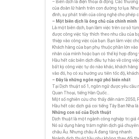
– Biên dịch là điện thoại di động. Các thương
của đoàn lữ hành trên con đường tơ lụa. Như
đình, sự phát triển của công nghệ cho phép cá
– Một biên dịch là ông chủ của chính mình
Là một biên dịch, bạn làm việc trên cơ sở từn
được công việc tùy thích theo nhu cầu của bạ
thiệp vào công việc của bạn. Bạn làm việc c
Khách hàng của bạn phụ thuộc phần lớn vào 
nhân của mình hoặc bạn có thể ký hợp đồng v
Hầu hết các biên dịch đều tự hào về công vi
bất kỳ công việc tự do nào khác, khách hàng
vào đó, họ có xu hướng ưu tiên tốc độ, khác
– Đây là những ngôn ngữ phổ biến nhất
Tại Dịch thuật số 1, ngôn ngữ được yêu cầu 
Quan Thoại, tiếng Hàn Quốc…
Một số nghiên cứu cho thấy đến năm 2050, P
Hầu hết các dịch giả coi tiếng Tây Ban Nha là
Những con số của Dịch thuật
Dịch thuật là một ngành công nghiệp trị giá 4
Nó sử dụng hàng trăm nghìn dịch giả chuyên ng
châu Âu. Nhưng châu Á đang tăng nhanh.
Ngành dịch thuật hầu như không thay đổi t