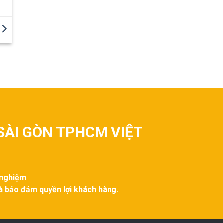
SÀI GÒN TPHCM VIỆT
 nghiệm
và bảo đảm quyền lợi khách hàng.