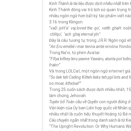
Kinh Thánh là tài liệu được dịch nhiều nhất trên t
Kinh Thánh đóng vai trò lịch sử quan trọng tr
nhiều ngôn ngữ hơn bất kỳ tác phẩm viết nà
3:16 trong Klingon:
“
vaD joH’a’ vaj loved the qo’, vetlh ghaH no
chIlqu’, ‘ach ghaj eternal yIn
“
Đây là câu tương tự trong J.R.R. Ngôn ngữ el
“
An Eru emélië i mar tenna antië ernóna Yondor
Trong Na’vi, từ phim Avatar:
“
Fìfya kifkey leru yawne Yawäru, alunta pol tolìng 
frakrr
“
Và trong LOLCat, một ngôn ngữ internet giả
“
So liek teh Ceiling Kitteh lieks teh ppl lots and
no moar, kthxbai!
‘”
Trong 25 cuốn sách được dịch nhiều nhất, 1
làm chứng Jehovah.
Tuyên bố Toàn cầu về Quyền con người đứng ở vị
Văn kiện của Ủy ban Liên hợp quốc về Nhân q
nhiều nhất là cuốn tiểu thuyết Hoàng tử Bé 
Câu chuyện ngắn nhất trong danh sách là từ K
“The Upright Revolution: Or Why Humans Wa