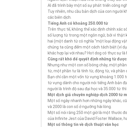
AI đã trình bày một số sự phát triển công ng
Tuy nhiên, nhu cầu bản dịch của con người k
các biên dịch.
Tiếng Anh có khoảng 250.000 từ
Trên thực tế, không thể xác định chính xác s
số lượng từ trong một ngôn ngữ, bởi vì thật k
hai (một danh từ có nghĩa “một loại động vật
chúng ta cũng đếm một cách tách biệt (ví dụ: 
khác hợp lại với nhau? Hot dog có thực sự là 
Cũng rất khó để quyết định những từ được 
Nhưng như một con số bóng chày, một phần t
từ, một phần tư là tính từ, động từ, và phần c
Bạn chỉ cần một vốn từ vựng khoảng 1.000 từ
từ vựng dành cho người nói tiếng Anh bản đị
người là trình độ sau đại học và 35.000 từ th
Một dịch giả chuyên nghiệp dịch 2000 từ m
Một số ngày nhanh hơn những ngày khác, cũng
và 2000 là con số ở ngưỡng hài lòng.
Một số nói rằng 250 một giờ là một thước đ
của Infinite Jest của David Foster Wallace, 
Một số thông tin về dịch thuật văn học