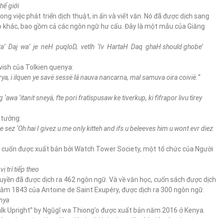
hế giới
ong việc phát triển dịch thuật, in ấn và viết văn. Nó đã được dịch sang
o khác, bao gồm cả các ngôn ngữ hư cấu. Đây là một mẫu của Giăng
bta’ Daj wa’ je neH puqloD, vetlh ‘Iv HartaH Daq ghaH should ghobe’
vish của Tolkien quenya:
ya, i ilquen ye savë sessë lá nauva nancarna, mal samuva oira coivië.
“
‘awa ‘itanit sneyä, fte pori fratìspusaw ke tiverkup, ki fìfrapor livu tìrey
 tưởng:
 he sez ‘Oh hai I givez u me only kitteh and ifs u beleeves him u wont evr diez
5 cuốn được xuất bản bởi Watch Tower Society, một tổ chức của Người
 trí tiếp theo
uyền đã được dịch ra 462 ngôn ngữ. Và về văn học, cuốn sách được dịch
năm 1843 của Antoine de Saint Exupéry, được dịch ra 300 ngôn ngữ.
enya
lk Upright” by Ngũgĩ wa Thiong’o được xuất bản năm 2016 ở Kenya.