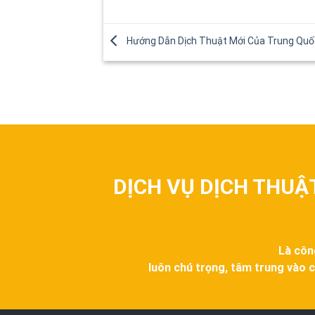
Hướng Dẫn Dịch Thuật Mới Của Trung Quố
DỊCH VỤ DỊCH THUẬ
Là côn
luôn chú trọng, tâm trung vào c