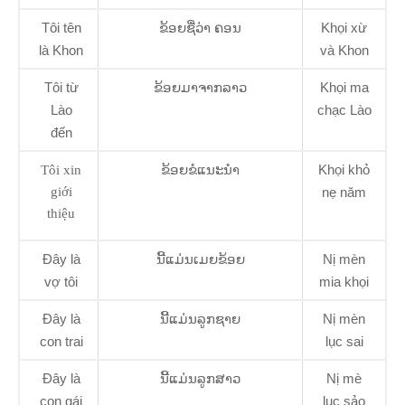
Tôi tên
ຂ້ອຍຊື່ວ່າ ຄອນ
Khọi xừ
là Khon
và Khon
Tôi từ
ຂ້ອຍມາຈາກລາວ
Khọi ma
Lào
chạc Lào
đến
ຂ້ອຍຂໍແນະນຳ
Khọi khỏ
Tôi xin
giới
nẹ năm
thiệu
Đây là
ນີ້ແມ່ນເມຍຂ້ອຍ
Nị mèn
vợ tôi
mia khọi
Đây là
ນີ້ແມ່ນລູກຊາຍ
Nị mèn
con trai
lục sai
Đây là
ນີ້ແມ່ນລູກສາວ
Nị mè
con gái
lục sảo