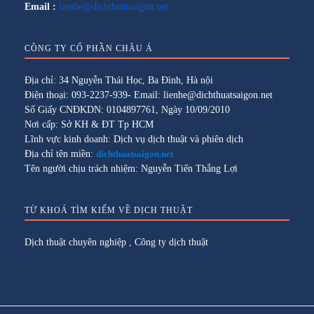
Email :
lienhe@dichthuatsaigon.net
CÔNG TY CỔ PHẦN CHÂU Á
Địa chỉ: 34 Nguyễn Thái Học, Ba Đình, Hà nội
Điện thoại: 093-2237-939- Email: lienhe@dichthuatsaigon.net
Số Giấy CNĐKDN: 0104897761, Ngày 10/09/2010
Nơi cấp: Sở KH & ĐT Tp HCM
Lĩnh vực kinh doanh: Dịch vụ dịch thuật và phiên dịch
Địa chỉ tên miền:
dichthuatsaigon.net
Tên người chịu trách nhiệm: Nguyễn Tiến Thắng Lợi
TỪ KHOÁ TÌM KIẾM VỀ DỊCH THUẬT
Dịch thuật chuyên nghiệp
,
Công ty dịch thuật