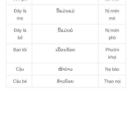
Đây là
ນີ້ແມ່ນແມ່
Nị mèn
mẹ
mè
Đây là
ນີ້ແມ່ນພໍ່
Nị mèn
bố
phò
Bạn tôi
ເພື່ອນຂ້ອຍ
Phườn
khọi
Cậu
ໜ້າບ່າວ
Nạ bào
Cậu bé
ທ້າວນ້ອຍ
Thạo nọi