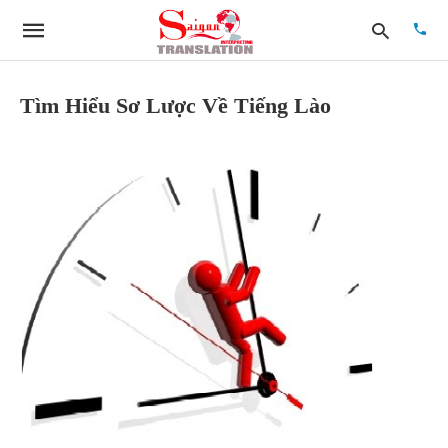
Tìm Hiểu Sơ Lược Về Tiếng Lào
Type
your
searc
quer
and
hit
enter: