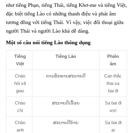
như tiếng Phạn, tiếng Thái, tiếng Khơ-me và tiếng Việt,
đặc biệt tiếng Lào có những thanh điệu và phát âm
tương đồng với tiếng Thái. Vì vậy, việc đối thoại giữa
người Thái và người Lào khá dễ dàng.
Một số câu nói tiếng Lào thông dụng
Tiếng
Tiếng Lào
Phiên
Việt
âm
Chào
ການທັກທາຍສະບາຍດີ
Can thắc
hỏi xã
thai sạ
giao
bai đi
Chào
ສະບາຍດີເອື້ອຍ
Sạ bai đi
chị
ượi
Chào
ສະບາຍດີອ້າຍ
Sạ bai đi
anh
ại