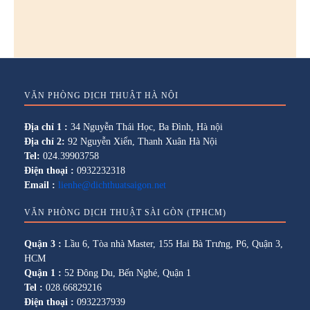
VĂN PHÒNG DỊCH THUẬT HÀ NỘI
Địa chỉ 1 :
34 Nguyễn Thái Học, Ba Đình, Hà nội
Địa chỉ 2:
92 Nguyễn Xiển, Thanh Xuân Hà Nội
Tel:
024.39903758
Điện thoại :
0932232318
Email :
lienhe@dichthuatsaigon.net
VĂN PHÒNG DỊCH THUẬT SÀI GÒN (TPHCM)
Quận 3 :
Lầu 6, Tòa nhà Master, 155 Hai Bà Trưng, P6, Quận 3,
HCM
Quận 1 :
52 Đông Du, Bến Nghé, Quận 1
Tel :
028.66829216
Điện thoại :
0932237939