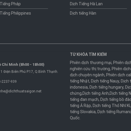
 Tiếng Pháp
Dịch Tiếng Hà Lan
 Tiếng Philippines
Dịch tiếng Hàn
TỪ KHÓA TÌM KIẾM
Phiên dịch thương mại
,
Phiên dịc
 Chí Minh (8h00 - 18h00)
nghiên cứu thị trường
,
Phiên dịch
1 Điện Biên Phủ P.17, Q.Bình Thạnh.
dịch chuyên ngành
,
Phiên dịch ca
tiếng Nhật
,
Dịch tiếng Nauy
,
Dịch 
-2237-939
indonesia
,
Dịch tiếng hungary
,
Dịc
nhe@dichthuatsaigon.net
chứng
,
Dịch tiếng Anh
,
Dịch tiếng 
tiếng đan mạch
,
Dịch tiếng bồ đà
tiếng Ả Rập
,
Dịch tiếng Thổ Nhĩ Kì
tiếng Slovakia
,
Dịch tiếng Rumani
Quốc
.