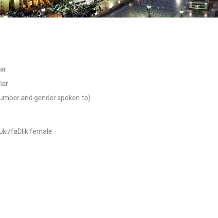
ar
lar
number and gender spoken to)
Dluki/faDlik female