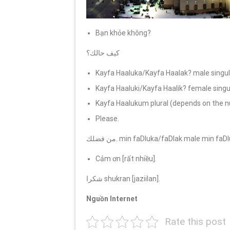
Bạn khỏe không?
كيف حالك؟
Kayfa Haaluka/Kayfa Haalak? male singul
Kayfa Haaluki/Kayfa Haalik? female singu
Kayfa Haalukum plural (depends on the 
Please.
من فضلك. min faDluka/faDlak male min fa
Cảm ơn [rất nhiều].
شكرا shukran [jaziilan].
Nguồn Internet
Rate this post