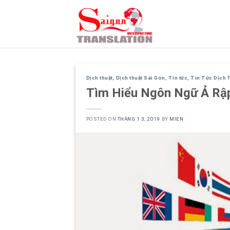
Skip
to
content
Dịch thuật
,
Dịch thuật Sài Gòn
,
Tin tức
,
Tin Tức Dịch 
Tìm Hiểu Ngôn Ngữ Ả Rậ
POSTED ON
THÁNG 1 3, 2019
BY
MIEN