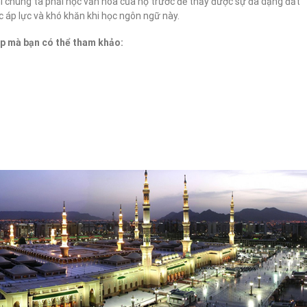
ì chúng ta phải học văn hóa của họ trước để thấy được sự đa dạng đất
 áp lực và khó khăn khi học ngôn ngữ này.
ập mà bạn có thể tham khảo: