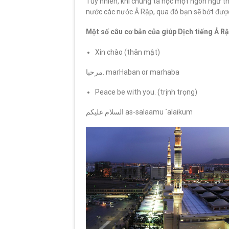
Tuy nhiên, khi chúng ta học một ngôn ngữ th
nước các nước Ả Rập, qua đó bạn sẽ bớt được
Một số câu cơ bản của giúp Dịch tiếng Ả R
Xin chào (thân mật)
مرحبا. marHaban or marhaba
Peace be with you. (trịnh trọng)
السلام عليكم as-salaamu `alaikum