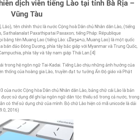
iên dịch viên tiếng Lào tại tỉnh Bà Rịa –
Vũng Tàu
w], Lāo), tên chính thức là nước Cộng hoà Dân chủ Nhân dân Lào, (tiếng
Sathalanalat Paxathipatai Paxaxon; tiếng Pháp: République
ọi bằng tên Muang Lao (tiếng Lào: ເມືອງລາວ, Muang Lao) là một quốc
của bán đảo Đông Dương, phía tây bắc giáp với Myanmar và Trung Quốc,
Campuchia, phía tây và tây nam giáp Thái Lan.[4]
ái trong hệ ngôn ngữ Tai-Kadai. Tiếng Lào chịu những ảnh hưởng của
ền thống của hoàng gia Lào, truyền đạt tư tưởng Ấn Độ giáo và Phật
3 của nước Cộng hòa Dân chủ Nhân dân Lào, bảng chữ cái Lào là bản
 được sử dụng để ghi lại ngôn ngữ dân tộc thiểu số trong cả nước, trong
n có thể sử dụng chữ của mình. Bộ chữ Lào hiện có mã unicode là dải
9.0, 2016)