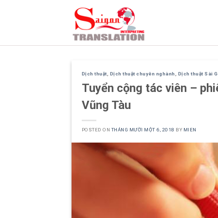
Skip
to
content
Dịch thuật
,
Dịch thuật chuyên nghành
,
Dịch thuật Sài 
Tuyển cộng tác viên – phiê
Vũng Tàu
POSTED ON
THÁNG MƯỜI MỘT 6, 2018
BY
MIEN