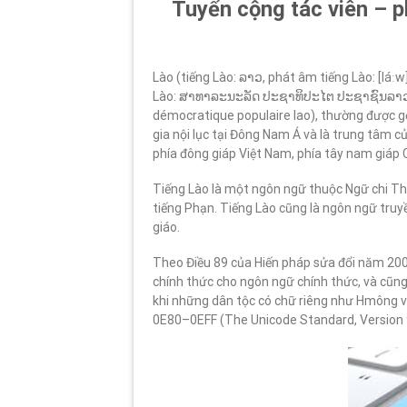
Tuyển cộng tác viên – ph
Lào (tiếng Lào: ລາວ, phát âm tiếng Lào: [láː
Lào: ສາທາລະນະລັດ ປະຊາທິປະໄຕ ປະຊາຊົນລາວ, 
démocratique populaire lao), thường được g
gia nội lục tại Đông Nam Á và là trung tâm 
phía đông giáp Việt Nam, phía tây nam giáp 
Tiếng Lào là một ngôn ngữ thuộc Ngữ chi Th
tiếng Phạn. Tiếng Lào cũng là ngôn ngữ truy
giáo.
Theo Điều 89 của Hiến pháp sửa đổi năm 200
chính thức cho ngôn ngữ chính thức, và cũng
khi những dân tộc có chữ riêng như Hmông vẫ
0E80–0EFF (The Unicode Standard, Version 