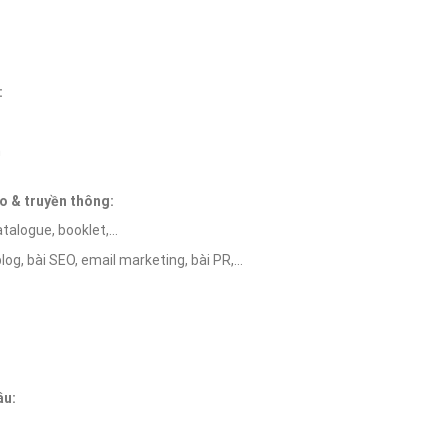
:
h
áo & truyền thông:
atalogue, booklet,…
log, bài SEO, email marketing, bài PR,…
âu: