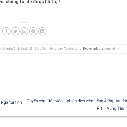
với chúng tôi để được hỗ trợ !
n nghành
,
Dịch thuật Sài Gòn
,
Dịch tiếng Lào
,
Tuyển dụng
. Bookmark the
permalink
.
Tuyển cộng tác viên – phiên dịch viên tiếng Ả Rập tại tỉn
 Nga tại tỉnh
Rịa – Vũng Tàu