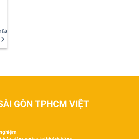
h Bà
SÀI GÒN TPHCM VIỆT
 nghiệm