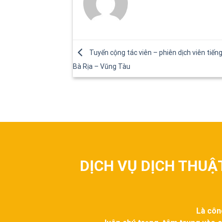
Tuyển cộng tác viên – phiên dịch viên tiếng
Bà Rịa – Vũng Tàu
DỊCH VỤ DỊCH THUẬ
Là côn