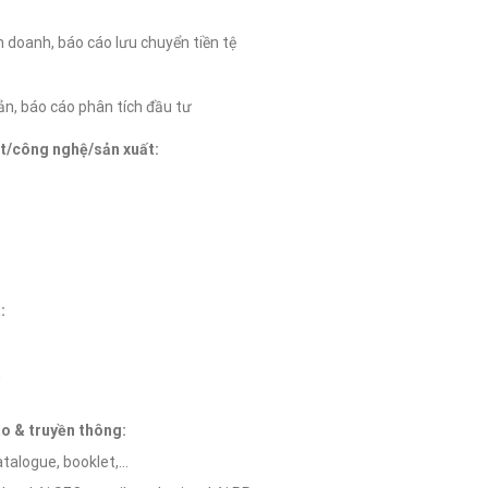
h doanh, báo cáo lưu chuyển tiền tệ
sản, báo cáo phân tích đầu tư
t/công nghệ/sản xuất:
:
h
áo & truyền thông:
atalogue, booklet,…