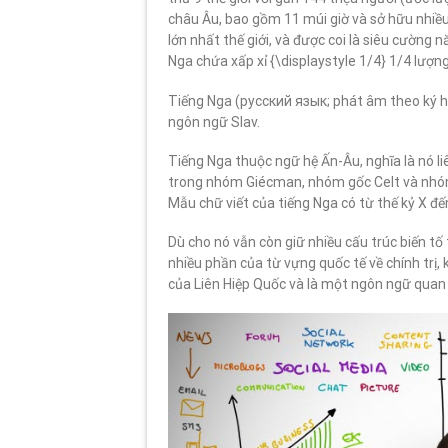
châu Âu, bao gồm 11 múi giờ và sở hữu nhiều
lớn nhất thế giới, và được coi là siêu cường 
Nga chứa xấp xỉ {\displaystyle 1/4} 1/4 lượn
Tiếng Nga (русский язык; phát âm theo ký hiệ
ngôn ngữ Slav.
Tiếng Nga thuộc ngữ hệ Ấn-Âu, nghĩa là nó li
trong nhóm Giécman, nhóm gốc Celt và nhóm R
Mẫu chữ viết của tiếng Nga có từ thế kỷ X đế
Dù cho nó vẫn còn giữ nhiều cấu trúc biến tố
nhiều phần của từ vựng quốc tế về chính trị,
của Liên Hiệp Quốc và là một ngôn ngữ quan 