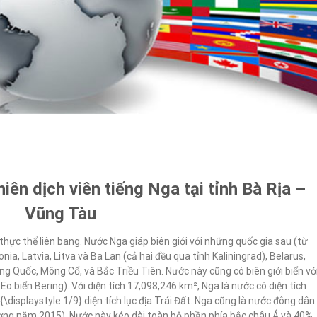
iên dịch viên tiếng Nga tại tỉnh Bà Rịa –
Vũng Tàu
hực thể liên bang. Nước Nga giáp biên giới với những quốc gia sau (từ
ia, Latvia, Litva và Ba Lan (cả hai đều qua tỉnh Kaliningrad), Belarus,
ng Quốc, Mông Cổ, và Bắc Triều Tiên. Nước này cũng có biên giới biển vớ
o biển Bering). Với diện tích 17,098,246 km², Nga là nước có diện tích
 {\displaystyle 1/9} diện tích lục địa Trái Đất. Nga cũng là nước đông dân
 lượng năm 2015). Nước này kéo dài toàn bộ phần phía bắc châu Á và 40%