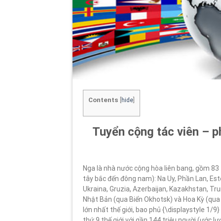
Contents
[
hide
]
Tuyển cộng tác viên – ph
Nga là nhà nước cộng hòa liên bang, gồm 83 t
tây bắc đến đông nam): Na Uy, Phần Lan, Eston
Ukraina, Gruzia, Azerbaijan, Kazakhstan, Tru
Nhật Bản (qua Biển Okhotsk) và Hoa Kỳ (qua E
lớn nhất thế giới, bao phủ {\displaystyle 1/9}
thứ 9 thế giới với gần 144 triệu người (ước