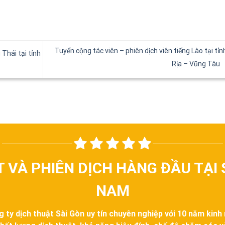
Tuyển cộng tác viên – phiên dịch viên tiếng Lào tại tỉn
 Thái tại tỉnh
Rịa – Vũng Tàu
T VÀ PHIÊN DỊCH HÀNG ĐẦU TẠI 
NAM
g ty dịch thuật Sài Gòn uy tín chuyên nghiệp với 10 năm kinh