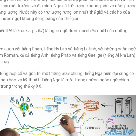
 loại môi trường và địa hình. Nga có trữ lượng khoáng sản và năng lượn
năng lượng. Nước này có trữ lượng rừng lớn nhất thế giới và các hồ của
g nước ngọt không đóng băng của thế giới .
u IPA là /ruskʲə: jɪ’zɨk/) là ngôn ngữ được nói nhiều nhất của những
ên quan với tiếng Phạn, tiếng Hy Lạp và tiếng Latinh, với những ngôn ngữ
ôman, kể cả tiếng Anh, tiếng Pháp và tiếng Gaeilge (tiếng Ái Nhĩ Lan)
n nay.
 tổng hợp cổ và gốc từ một tiếng Slav chung, tiếng Nga hiện đại cũng có
 khoa học, và kỹ thuật. Tiếng Nga là một trong những ngôn ngữ chính
trọng trong thế kỷ XX.