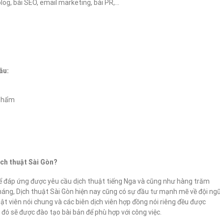
log, bài SEO, email marketing, bài PR,…
âu:
 phẩm
ịch thuật Sài Gòn?
ể đáp ứng được yêu cầu dịch thuật tiếng Nga và cũng như hàng trăm
 tháng, Dịch thuật Sài Gòn hiện nay cũng có sự đầu tư mạnh mẽ về đội ng
uật viên nói chung và các biên dịch viên hợp đồng nói riêng đều được
đó sẽ được đào tạo bài bản để phù hợp với công việc.