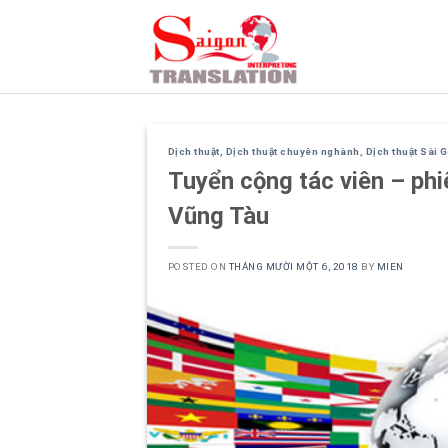
Skip
to
content
Dịch thuật
,
Dịch thuật chuyên nghành
,
Dịch thuật Sài 
Tuyển cộng tác viên – phiê
Vũng Tàu
POSTED ON
THÁNG MƯỜI MỘT 6, 2018
BY
MIEN