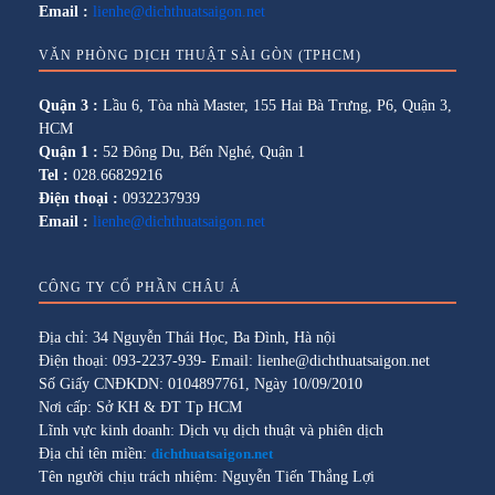
Email :
lienhe@dichthuatsaigon.net
VĂN PHÒNG DỊCH THUẬT SÀI GÒN (TPHCM)
Quận 3 :
Lầu 6, Tòa nhà Master, 155 Hai Bà Trưng, P6, Quận 3,
HCM
Quận 1 :
52 Đông Du, Bến Nghé, Quận 1
Tel :
028.66829216
Điện thoại :
0932237939
Email :
lienhe@dichthuatsaigon.net
CÔNG TY CỔ PHẦN CHÂU Á
Địa chỉ: 34 Nguyễn Thái Học, Ba Đình, Hà nội
Điện thoại: 093-2237-939- Email: lienhe@dichthuatsaigon.net
Số Giấy CNĐKDN: 0104897761, Ngày 10/09/2010
Nơi cấp: Sở KH & ĐT Tp HCM
Lĩnh vực kinh doanh: Dịch vụ dịch thuật và phiên dịch
Địa chỉ tên miền:
dichthuatsaigon.net
Tên người chịu trách nhiệm: Nguyễn Tiến Thắng Lợi