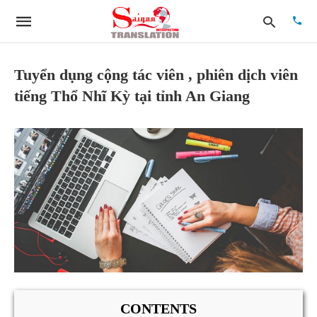
Tuyển dụng cộng tác viên , phiên dịch viên
tiếng Thổ Nhĩ Kỳ tại tỉnh An Giang
Type
your
searc
quer
and
hit
enter:
CONTENTS