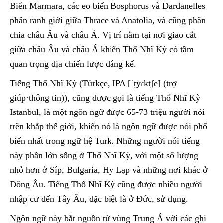
Biển Marmara, các eo biển Bosphorus và Dardanelles
phân ranh giới giữa Thrace và Anatolia, và cũng phân
chia châu Âu và châu Á. Vị trí nằm tại nơi giao cắt
giữa châu Âu và châu Á khiến Thổ Nhĩ Kỳ có tầm
quan trọng địa chiến lược đáng kể.
Tiếng Thổ Nhĩ Kỳ (Türkçe, IPA [ˈt̪yɾktʃe] (trợ
giúp·thông tin)), cũng được gọi là tiếng Thổ Nhĩ Kỳ
Istanbul, là một ngôn ngữ được 65-73 triệu người nói
trên khắp thế giới, khiến nó là ngôn ngữ được nói phổ
biến nhất trong ngữ hệ Turk. Những người nói tiếng
này phần lớn sống ở Thổ Nhĩ Kỳ, với một số lượng
nhỏ hơn ở Síp, Bulgaria, Hy Lạp và những nơi khác ở
Đông Âu. Tiếng Thổ Nhĩ Kỳ cũng được nhiều người
nhập cư đến Tây Âu, đặc biệt là ở Đức, sử dụng.
Ngôn ngữ này bắt nguồn từ vùng Trung Á với các ghi