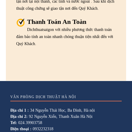
tận nơi tại nội thành, các tỉnh và nước ngoài . Sau khi dịch
thuật công chứng sẽ giao tận nơi đến Quý Khách.
Thanh Toán An Toàn
Dichthuatsaigon với nhiều phương thức thanh toán
đảm bảo tính an toàn nhanh chóng thuận tiện nhất đến với
Quý Khách.
VĂN PHÒNG DỊCH THUẬT HÀ NỘI
Địa chỉ 1 :
34 Nguyễn Thái Học, Ba Đình, Hà nội
Địa chỉ 2:
92 Nguyễn Xiển, Thanh Xuân Hà Nội
Tel:
024.39903758
Điện thoại :
0932232318