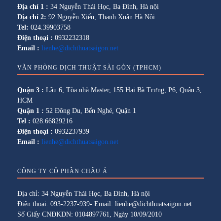
Địa chỉ 1 :
34 Nguyễn Thái Học, Ba Đình, Hà nội
Địa chỉ 2:
92 Nguyễn Xiển, Thanh Xuân Hà Nội
Tel:
024.39903758
Điện thoại :
0932232318
Email :
lienhe@dichthuatsaigon.net
VĂN PHÒNG DỊCH THUẬT SÀI GÒN (TPHCM)
Quận 3 :
Lầu 6, Tòa nhà Master, 155 Hai Bà Trưng, P6, Quận 3,
HCM
Quận 1 :
52 Đông Du, Bến Nghé, Quận 1
Tel :
028.66829216
Điện thoại :
0932237939
Email :
lienhe@dichthuatsaigon.net
CÔNG TY CỔ PHẦN CHÂU Á
Địa chỉ: 34 Nguyễn Thái Học, Ba Đình, Hà nội
Điện thoại: 093-2237-939- Email: lienhe@dichthuatsaigon.net
Số Giấy CNĐKDN: 0104897761, Ngày 10/09/2010