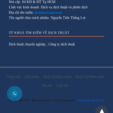
Nơi cấp: Sở KH & ĐT Tp HCM
Lĩnh vực kinh doanh: Dịch vụ dịch thuật và phiên dịch
Địa chỉ tên miền:
dichthuatsaigon.net
Tên người chịu trách nhiệm: Nguyễn Tiến Thắng Lợi
TỪ KHOÁ TÌM KIẾM VỀ DỊCH THUẬT
Dịch thuật chuyên nghiệp
,
Công ty dịch thuật
Trang chủ
Giới thiệu
Dịch Vụ Dịch thuật
Dịch Vụ Phiên dịch
Tin tức
Liên Hệ
@Copyright 2012. Bản quyền thuộc về Dichthuatsaigon
Xem phiên bản đầy đủ