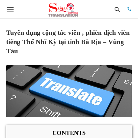
Tuyển dụng cộng tác viên , phiên dịch viên
tiếng Thổ Nhĩ Kỳ tại tỉnh Bà Rịa – Vũng
Type
Tàu
your
searc
quer
and
hit
enter:
CONTENTS