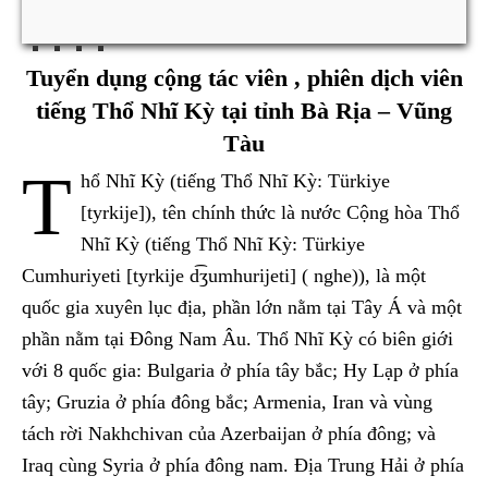
Tuyển dụng cộng tác viên , phiên dịch viên
tiếng Thổ Nhĩ Kỳ tại tỉnh Bà Rịa – Vũng
Tàu
T
hổ Nhĩ Kỳ (tiếng Thổ Nhĩ Kỳ: Türkiye
[tyrkije]), tên chính thức là nước Cộng hòa Thổ
Nhĩ Kỳ (tiếng Thổ Nhĩ Kỳ: Türkiye
Cumhuriyeti [tyrkije d͡ʒumhurijeti] ( nghe)), là một
quốc gia xuyên lục địa, phần lớn nằm tại Tây Á và một
phần nằm tại Đông Nam Âu. Thổ Nhĩ Kỳ có biên giới
với 8 quốc gia: Bulgaria ở phía tây bắc; Hy Lạp ở phía
tây; Gruzia ở phía đông bắc; Armenia, Iran và vùng
tách rời Nakhchivan của Azerbaijan ở phía đông; và
Iraq cùng Syria ở phía đông nam. Địa Trung Hải ở phía