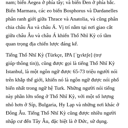
nam; biển Aegea ở phía tây; và biển Đen ở phía bắc.
Biển Marmara, các eo biển Bosphorus và Dardanelles
phân ranh giới giữa Thrace và Anatolia, và cũng phân
chia châu Âu và châu Á. Vị trí nằm tại nơi giao cắt
giữa châu Âu và châu Á khiến Thổ Nhĩ Kỳ có tầm
quan trọng địa chiến lược đáng kể.
Tiếng Thổ Nhĩ Kỳ (Türkçe, IPA [ˈt̪yɾktʃe] (trợ
giúp·thông tin)), cũng được gọi là tiếng Thổ Nhĩ Kỳ
Istanbul, là một ngôn ngữ được 65-73 triệu người nói
trên khắp thế giới, khiến nó là ngôn ngữ được nói phổ
biến nhất trong ngữ hệ Turk. Những người nói tiếng
này phần lớn sống ở Thổ Nhĩ Kỳ, với một số lượng
nhỏ hơn ở Síp, Bulgaria, Hy Lạp và những nơi khác ở
Đông Âu. Tiếng Thổ Nhĩ Kỳ cũng được nhiều người
nhập cư đến Tây Âu, đặc biệt là ở Đức, sử dụng.