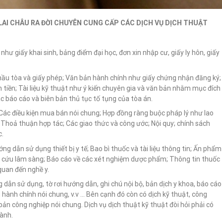
LAI CHÂU RA ĐỜI CHUYÊN CUNG CẤP CÁC DỊCH VỤ DỊCH THUẬT
như giấy khai sinh, bảng điểm đại học, đơn xin nhập cư, giấy ly hôn, giấy
òi hầu tòa và giấy phép; Văn bản hành chính như giấy chứng nhận đăng ký;
tiền; Tài liệu kỹ thuật như ý kiến ​​chuyên gia và văn bản nhằm mục đích
c báo cáo và biên bản thủ tục tố tụng của tòa án.
; Các điều kiện mua bán nói chung; Hợp đồng ràng buộc pháp lý như lao
Thoả thuận hợp tác; Các giao thức và công ước; Nội quy; chính sách
c.
ớng dẫn sử dụng thiết bị y tế; Bao bì thuốc và tài liệu thông tin; Ấn phẩm
ên cứu lâm sàng; Báo cáo về các xét nghiệm dược phẩm; Thông tin thuốc
 quan đến nghề y.
ng dẫn sử dụng, tờ rơi hướng dẫn, ghi chú nội bộ, bản dịch y khoa, báo cáo
n hành chính nói chung, v.v … Bên cạnh đó còn có dịch kỹ thuật, công
 bản công nghiệp nói chung. Dịch vụ dịch thuật kỹ thuật đòi hỏi phải có
gành.