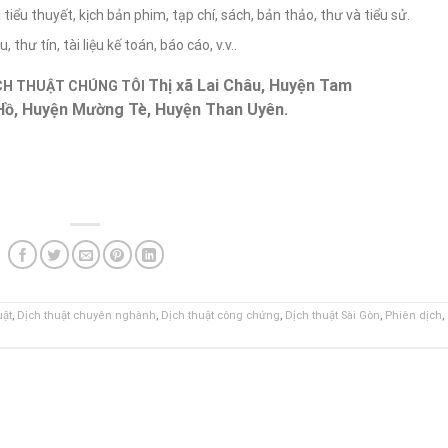
 tiểu thuyết, kịch bản phim, tạp chí, sách, bản thảo, thư và tiểu sử.
 thư tín, tài liệu kế toán, báo cáo, v.v..
Thị xã Lai Châu, Huyện Tam
CH THUẬT CHÚNG TÔI
Hồ, Huyện Mường Tè, Huyện Than Uyên.
uật
,
Dịch thuật chuyên nghành
,
Dịch thuật công chứng
,
Dịch thuật Sài Gòn
,
Phiên dịch
,