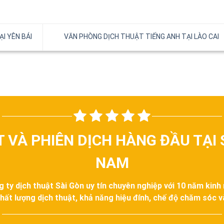
I YÊN BÁI
VĂN PHÒNG DỊCH THUẬT TIẾNG ANH TẠI LÀO CAI
T VÀ PHIÊN DỊCH HÀNG ĐẦU TẠI 
NAM
g ty dịch thuật Sài Gòn uy tín chuyên nghiệp với 10 năm kinh
hất lượng dịch thuật, khả năng hiệu đính, chế độ chăm sóc 