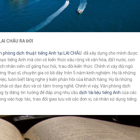
AI CHÂU RA ĐỜI
n phòng dịch thuật tiếng Anh tại LAI CHÂU
đã xây dựng cho mình được
ạo tiếng Anh mà còn có kiến thức sâu rộng về văn hóa, đất nước, con
h nhân viên cố gắng học hỏi, trau dồi kiến thức. Chính vì vậy đội ngũ
ững thạc sĩ, chuyên gia có bề dày trên 5 năm kinh nghiệm. Họ là những
ệc, luôn biết lắng nghe ý kiến phản hồi của khách hàng. Họ là những
à phải có đạo đức và có tâm trong nghề. Chính vì vậy, Văn phòng dịch
ng ty đáng tin tưởng để đáp ứng nhu cầu
dịch tài liệu tiếng Anh
của các
g việc hợp tác, trao đổi giao lưu với các đơn vị, cá nhân sử dụng tiếng