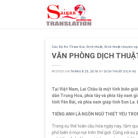
Skip
to
content
Các Dự Án Tham Gia
,
Dịch thuật
,
Dịch thuật chuyên n
VĂN PHÒNG DỊCH THUẬT
POSTED ON
THÁNG 8 25, 2018
BY
DỊCH THUẬT DỊCH VỤ
Tại Việt Nam, Lai Châu là một tỉnh biên g
dân Trung Hoa, phía tây và phía tây nam gi
tỉnh Yên Bái, và phía nam giáp tỉnh Sơn La. 
TIẾNG ANH LÀ NGÔN NGỮ THIẾT YẾU TRON
Trong xu thế toàn cầu hóa ngày nay, tầm qu
phổ biến ở mọi nơi trên thế giới. Cùng với sự