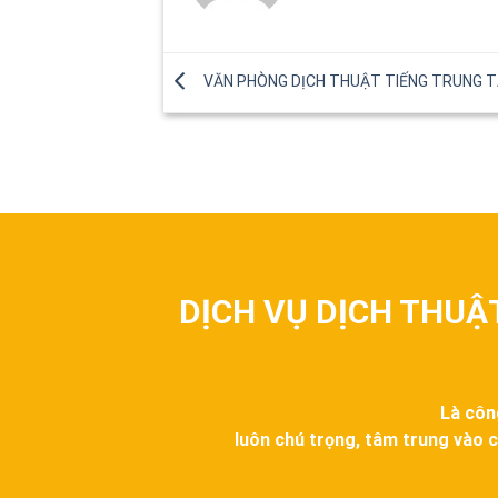
VĂN PHÒNG DỊCH THUẬT TIẾNG TRUNG TẠ
DỊCH VỤ DỊCH THUẬ
Là côn
luôn chú trọng, tâm trung vào c