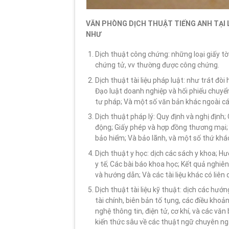
VĂN PHÒNG DỊCH THUẬT TIẾNG ANH TẠI 
NHƯ
Dịch thuật công chứng: những loại giấy tờ 
chứng tử, vv thường được công chứng.
Dịch thuật tài liệu pháp luật: như trát đ
Đạo luật doanh nghiệp và hối phiếu chuyển 
tư pháp; Và một số văn bản khác ngoài cá
Dịch thuật pháp lý: Quy định và nghị định
động; Giấy phép và hợp đồng thương mại; 
bảo hiểm; Và bảo lãnh, và một số thứ khá
Dịch thuật y học: dịch các sách y khoa; Hư
y tế; Các bài báo khoa học; Kết quả nghi
và hướng dẫn; Và các tài liệu khác có liên
Dịch thuật tài liệu kỹ thuật: dịch các hướ
tài chính, biên bản tố tụng, các điều khoả
nghệ thông tin, điện tử, cơ khí, và các văn
kiến thức sâu về các thuật ngữ chuyên n