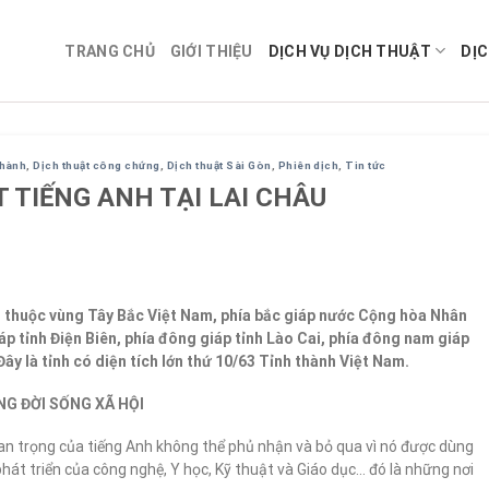
TRANG CHỦ
GIỚI THIỆU
DỊCH VỤ DỊCH THUẬT
DỊC
ghành
,
Dịch thuật công chứng
,
Dịch thuật Sài Gòn
,
Phiên dịch
,
Tin tức
 TIẾNG ANH TẠI LAI CHÂU
iới thuộc vùng Tây Bắc Việt Nam, phía bắc giáp nước Cộng hòa Nhân
áp tỉnh Điện Biên, phía đông giáp tỉnh Lào Cai, phía đông nam giáp
Đây là tỉnh có diện tích lớn thứ 10/63 Tỉnh thành Việt Nam.
G ĐỜI SỐNG XÃ HỘI
an trọng của tiếng Anh không thể phủ nhận và bỏ qua vì nó được dùng
 phát triển của công nghệ, Y học, Kỹ thuật và Giáo dục… đó là những nơi