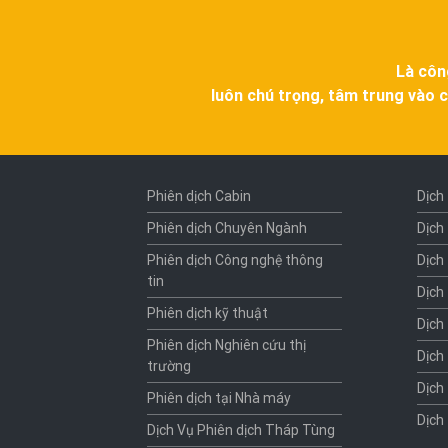
Là côn
luôn chú trọng, tâm trung vào c
Phiên dịch Cabin
Dịch
Phiên dịch Chuyên Ngành
Dịch
Phiên dịch Công nghệ thông
Dịch
tin
Dịch
Phiên dịch kỹ thuật
Dịch
Phiên dịch Nghiên cứu thị
Dịch
trường
Dịch
Phiên dịch tại Nhà máy
Dịch
Dịch Vụ Phiên dịch Tháp Tùng