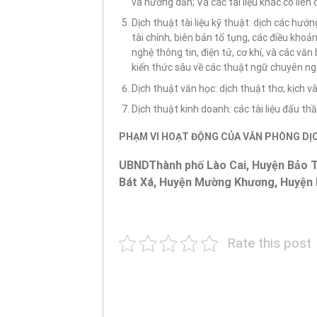
và hướng dẫn; Và các tài liệu khác có liên
Dịch thuật tài liệu kỹ thuật: dịch các hướ
tài chính, biên bản tố tụng, các điều khoả
nghệ thông tin, điện tử, cơ khí, và các văn
kiến thức sâu về các thuật ngữ chuyên n
Dịch thuật văn học: dịch thuật thơ, kịch và
Dịch thuật kinh doanh: các tài liệu đấu thầu,
PHẠM VI HOẠT ĐỘNG CỦA VĂN PHÒNG DỊ
UBNDThành phố Lào Cai, Huyện Bảo T
Bát Xá, Huyện Mường Khương, Huyện B
Rate this post