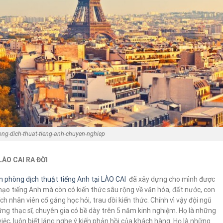
ng-dich-thuat-tieng-anh-chuyen-nghiep
ÀO CAI RA ĐỜI
n phòng dịch thuật tiếng Anh tại LÀO CAI
đã xây dựng cho mình được
ạo tiếng Anh mà còn có kiến thức sâu rộng về văn hóa, đất nước, con
h nhân viên cố gắng học hỏi, trau dồi kiến thức. Chính vì vậy đội ngũ
ững thạc sĩ, chuyên gia có bề dày trên 5 năm kinh nghiệm. Họ là những
ệc, luôn biết lắng nghe ý kiến phản hồi của khách hàng. Họ là những