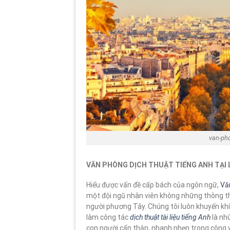
van-pho
VĂN PHÒNG DỊCH THUẬT TIẾNG ANH TẠI L
Hiểu được vấn đề cấp bách của ngôn ngữ,
Vă
một đội ngũ nhân viên không những thông th
người phương Tây. Chúng tôi luôn khuyến khíc
làm công tác
dịch thuật tài liệu tiếng Anh
là nh
con người cẩn thận, nhanh nhẹn trong công vi