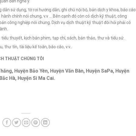
 quan đến nghề y.
ng dẫn sử dụng, tờ rơi hướng dẫn, ghi chú nội bộ, bản dịch y khoa, báo cáo
n hành chính nói chung, v.v … Bên cạnh đó còn có dịch kỹ thuật, công
 bản công nghiệp nói chung. Dịch vụ dịch thuật kỹ thuật đòi hỏi phải có
gành.
 tiểu thuyết, kịch bản phim, tạp chí, sách, bản thảo, thư và tiểu sử.
 thư tín, tài liệu kế toán, báo cáo, v.v..
CH THUẬT CHÚNG TÔI
hắng, Huyện Bảo Yên, Huyện Văn Bàn, Huyện SaPa, Huyện
ắc Hà, Huyện Si Ma Cai.