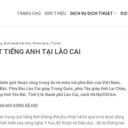
TRANG CHỦ
GIỚI THIỆU
DỊCH VỤ DỊCH THUẬT
DỊC
ng
,
Dịch thuật Sài Gòn
,
Phiên dịch
,
Tin tức
 TIẾNG ANH TẠI LÀO CAI
 biên giới thuộc vùng trung du và miền núi phía Bắc của Việt Nam,
Bắc. Phía Bắc Lào Cai giáp Trung Quốc, phía Tây giáp tỉnh Lai Châu,
 tỉnh Yên Bái. Tỉnh lị là thành phố Lào Cai, cách Hà Nội330 km.
G ĐỜI SỐNG XÃ HỘI
an trọng của tiếng Anh không thể phủ nhận và bỏ qua vì nó được dùng
 phát triển của công nghệ, Y học, Kỹ thuật và Giáo dục… đó là những nơi