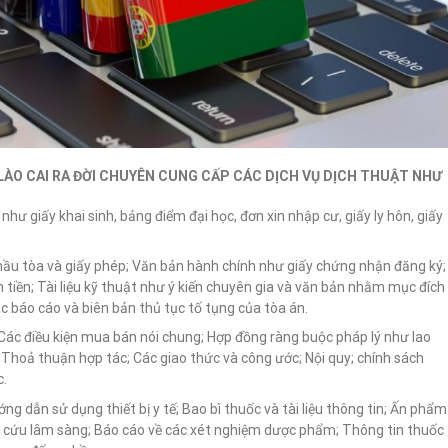
LÀO CAI RA ĐỜI CHUYÊN CUNG CẤP CÁC DỊCH VỤ DỊCH THUẬT NHƯ
như giấy khai sinh, bảng điểm đại học, đơn xin nhập cư, giấy ly hôn, giấy
òi hầu tòa và giấy phép; Văn bản hành chính như giấy chứng nhận đăng ký;
tiền; Tài liệu kỹ thuật như ý kiến ​​chuyên gia và văn bản nhằm mục đích
c báo cáo và biên bản thủ tục tố tụng của tòa án.
; Các điều kiện mua bán nói chung; Hợp đồng ràng buộc pháp lý như lao
Thoả thuận hợp tác; Các giao thức và công ước; Nội quy; chính sách
c.
ớng dẫn sử dụng thiết bị y tế; Bao bì thuốc và tài liệu thông tin; Ấn phẩm
ên cứu lâm sàng; Báo cáo về các xét nghiệm dược phẩm; Thông tin thuốc