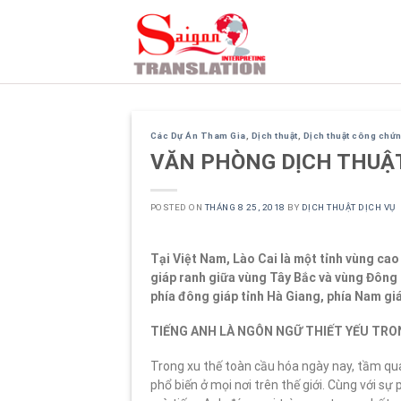
Skip
to
content
Các Dự Án Tham Gia
,
Dịch thuật
,
Dịch thuật công chứ
VĂN PHÒNG DỊCH THUẬT
POSTED ON
THÁNG 8 25, 2018
BY
DỊCH THUẬT DỊCH VỤ
Tại Việt Nam, Lào Cai là một tỉnh vùng cao
giáp ranh giữa vùng Tây Bắc và vùng Đông 
phía đông giáp tỉnh Hà Giang, phía Nam giáp
TIẾNG ANH LÀ NGÔN NGỮ THIẾT YẾU TRON
Trong xu thế toàn cầu hóa ngày nay, tầm qu
phổ biến ở mọi nơi trên thế giới. Cùng với sự