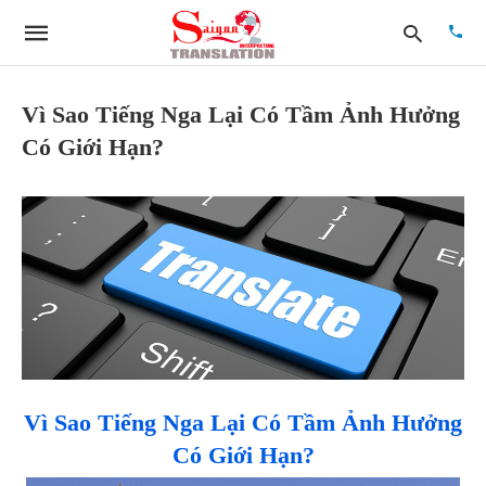
Vì Sao Tiếng Nga Lại Có Tầm Ảnh Hưởng
Có Giới Hạn?
Type
your
searc
quer
and
hit
enter:
Vì Sao Tiếng Nga Lại Có Tầm Ảnh Hưởng
Có Giới Hạn?