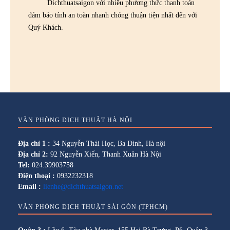
Dichthuatsaigon với nhiều phương thức thanh toán
đảm bảo tính an toàn nhanh chóng thuận tiện nhất đến với
Quý Khách.
VĂN PHÒNG DỊCH THUẬT HÀ NỘI
Địa chỉ 1 :
34 Nguyễn Thái Học, Ba Đình, Hà nội
Địa chỉ 2:
92 Nguyễn Xiển, Thanh Xuân Hà Nội
Tel:
024.39903758
Điện thoại :
0932232318
Email :
lienhe@dichthuatsaigon.net
VĂN PHÒNG DỊCH THUẬT SÀI GÒN (TPHCM)