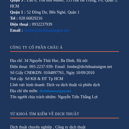
Quận 3 :
Lầu 6, Tòa nhà Master, 155 Hai Bà Trưng, P6, Quận 3,
HCM
Quận 1 :
52 Đông Du, Bến Nghé, Quận 1
Tel :
028.66829216
Điện thoại :
0932237939
Email :
lienhe@dichthuatsaigon.net
CÔNG TY CỔ PHẦN CHÂU Á
Địa chỉ: 34 Nguyễn Thái Học, Ba Đình, Hà nội
Điện thoại: 093-2237-939- Email: lienhe@dichthuatsaigon.net
Số Giấy CNĐKDN: 0104897761, Ngày 10/09/2010
Nơi cấp: Sở KH & ĐT Tp HCM
Lĩnh vực kinh doanh: Dịch vụ dịch thuật và phiên dịch
Địa chỉ tên miền:
dichthuatsaigon.net
Tên người chịu trách nhiệm: Nguyễn Tiến Thắng Lợi
TỪ KHOÁ TÌM KIẾM VỀ DỊCH THUẬT
Dịch thuật chuyên nghiệp
,
Công ty dịch thuật