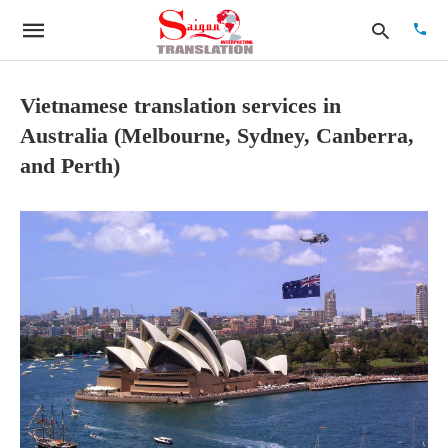
Vietnamese translation services in
Australia (Melbourne, Sydney, Canberra,
Type
and Perth)
your
searc
quer
and
hit
enter: