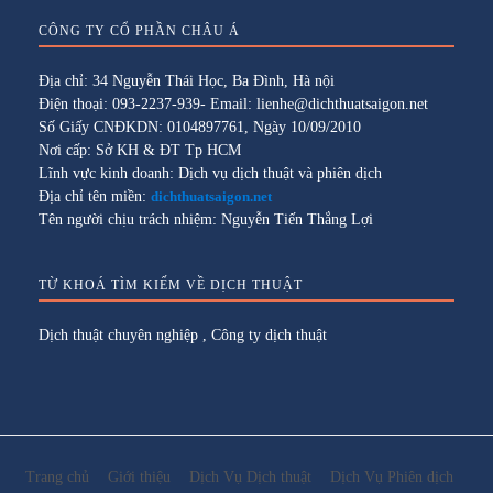
CÔNG TY CỔ PHẦN CHÂU Á
Địa chỉ: 34 Nguyễn Thái Học, Ba Đình, Hà nội
Điện thoại: 093-2237-939- Email: lienhe@dichthuatsaigon.net
Số Giấy CNĐKDN: 0104897761, Ngày 10/09/2010
Nơi cấp: Sở KH & ĐT Tp HCM
Lĩnh vực kinh doanh: Dịch vụ dịch thuật và phiên dịch
Địa chỉ tên miền:
dichthuatsaigon.net
Tên người chịu trách nhiệm: Nguyễn Tiến Thắng Lợi
TỪ KHOÁ TÌM KIẾM VỀ DỊCH THUẬT
Dịch thuật chuyên nghiệp
,
Công ty dịch thuật
Trang chủ
Giới thiệu
Dịch Vụ Dịch thuật
Dịch Vụ Phiên dịch