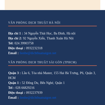
VĂN PHÒNG DỊCH THUẬT HÀ NỘI
Địa chỉ 1 :
34 Nguyễn Thái Học, Ba Đình, Hà nội
Địa chỉ 2:
92 Nguyễn Xiển, Thanh Xuân Hà Nội
Tel:
024.39903758
Điện thoại :
0932232318
Email :
lienhe@dichthuatsaigon.net
VĂN PHÒNG DỊCH THUẬT SÀI GÒN (TPHCM)
Quận 3 :
Lầu 6, Tòa nhà Master, 155 Hai Bà Trưng, P6, Quận 3,
HCM
Quận 1 :
52 Đông Du, Bến Nghé, Quận 1
Tel :
028.66829216
Điện thoại :
0932237939
Email :
lienhe@dichthuatsaigon.net