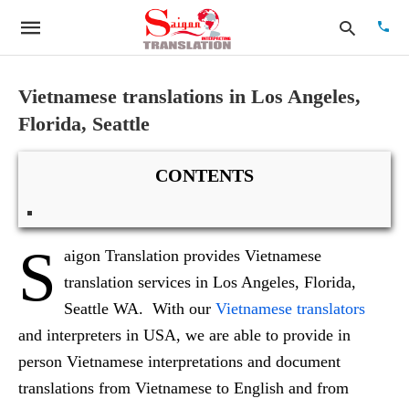
Vietnamese translations in Los Angeles,
Florida, Seattle
Type
your
searc
CONTENTS
quer
and
hit
enter:
S
aigon Translation provides Vietnamese
translation services in Los Angeles, Florida,
Seattle WA. With our
Vietnamese translators
and interpreters in USA, we are able to provide in
person Vietnamese interpretations and document
translations from Vietnamese to English and from