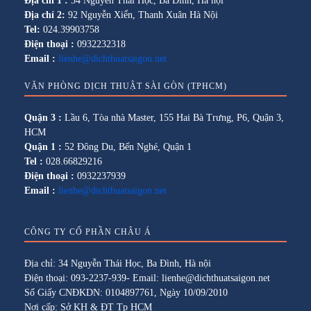
Địa chỉ 1 :
34 Nguyễn Thái Học, Ba Đình, Hà nội
Địa chỉ 2:
92 Nguyễn Xiển, Thanh Xuân Hà Nội
Tel:
024.39903758
Điện thoại :
0932232318
Email :
lienhe@dichthuatsaigon.net
VĂN PHÒNG DỊCH THUẬT SÀI GÒN (TPHCM)
Quận 3 :
Lầu 6, Tòa nhà Master, 155 Hai Bà Trưng, P6, Quận 3,
HCM
Quận 1 :
52 Đông Du, Bến Nghé, Quận 1
Tel :
028.66829216
Điện thoại :
0932237939
Email :
lienhe@dichthuatsaigon.net
CÔNG TY CỔ PHẦN CHÂU Á
Địa chỉ: 34 Nguyễn Thái Học, Ba Đình, Hà nội
Điện thoại: 093-2237-939- Email: lienhe@dichthuatsaigon.net
Số Giấy CNĐKDN: 0104897761, Ngày 10/09/2010
Nơi cấp: Sở KH & ĐT Tp HCM