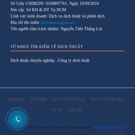
Số Giấy CNĐKDN: 0104897761, Ngày 10/09/2010
Nơi cấp: Sở KH & ĐT Tp HCM
Lĩnh vực kinh doanh: Dịch vụ dịch thuật và phiên dịch
Địa chỉ tên miền:
dichthuatsaigon.net
Tên người chịu trách nhiệm: Nguyễn Tiến Thắng Lợi
TỪ KHOÁ TÌM KIẾM VỀ DỊCH THUẬT
Dịch thuật chuyên nghiệp
,
Công ty dịch thuật
Trang chủ
Giới thiệu
Dịch Vụ Dịch thuật
Dịch Vụ Phiên dịch
Tin tức
Liên Hệ
@Copyright 2012. Bản quyền thuộc về Dichthuatsaigon
Xem phiên bản đầy đủ