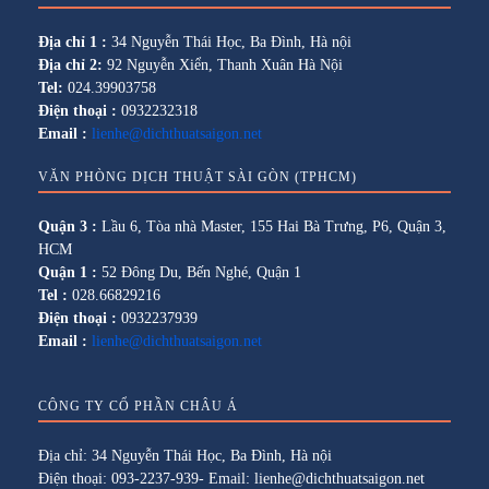
Địa chỉ 1 :
34 Nguyễn Thái Học, Ba Đình, Hà nội
Địa chỉ 2:
92 Nguyễn Xiển, Thanh Xuân Hà Nội
Tel:
024.39903758
Điện thoại :
0932232318
Email :
lienhe@dichthuatsaigon.net
VĂN PHÒNG DỊCH THUẬT SÀI GÒN (TPHCM)
Quận 3 :
Lầu 6, Tòa nhà Master, 155 Hai Bà Trưng, P6, Quận 3,
HCM
Quận 1 :
52 Đông Du, Bến Nghé, Quận 1
Tel :
028.66829216
Điện thoại :
0932237939
Email :
lienhe@dichthuatsaigon.net
CÔNG TY CỔ PHẦN CHÂU Á
Địa chỉ: 34 Nguyễn Thái Học, Ba Đình, Hà nội
Điện thoại: 093-2237-939- Email: lienhe@dichthuatsaigon.net