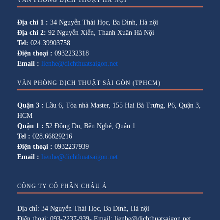
VĂN PHÒNG DỊCH THUẬT HÀ NỘI
Địa chỉ 1 :
34 Nguyễn Thái Học, Ba Đình, Hà nội
Địa chỉ 2:
92 Nguyễn Xiển, Thanh Xuân Hà Nội
Tel:
024.39903758
Điện thoại :
0932232318
Email :
lienhe@dichthuatsaigon.net
VĂN PHÒNG DỊCH THUẬT SÀI GÒN (TPHCM)
Quận 3 :
Lầu 6, Tòa nhà Master, 155 Hai Bà Trưng, P6, Quận 3,
HCM
Quận 1 :
52 Đông Du, Bến Nghé, Quận 1
Tel :
028.66829216
Điện thoại :
0932237939
Email :
lienhe@dichthuatsaigon.net
CÔNG TY CỔ PHẦN CHÂU Á
Địa chỉ: 34 Nguyễn Thái Học, Ba Đình, Hà nội
Điện thoại: 093-2237-939- Email: lienhe@dichthuatsaigon.net