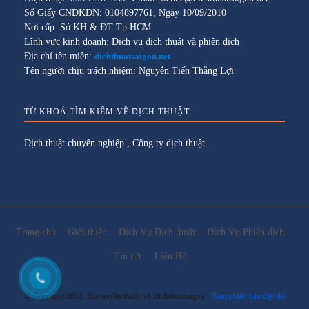
Số Giấy CNĐKDN: 0104897761, Ngày 10/09/2010
Nơi cấp: Sở KH & ĐT Tp HCM
Lĩnh vực kinh doanh: Dịch vụ dịch thuật và phiên dịch
Địa chỉ tên miền:
dichthuatsaigon.net
Tên người chịu trách nhiệm: Nguyễn Tiến Thắng Lợi
TỪ KHOÁ TÌM KIẾM VỀ DỊCH THUẬT
Dịch thuật chuyên nghiệp
,
Công ty dịch thuật
Trang chủ
Giới thiệu
Dịch Vụ Dịch thuật
Dịch Vụ Phiên dịch
Tin tức
Liên Hệ
@Copyright 2012. Bản quyền thuộc về Dichthuatsaigon
Xem phiên bản đầy đủ